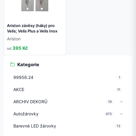
Ariston závěsy (háky) pro
Velis; Velis Plus a Velis Inox
Ariston
395 Kč
od
Kategorie
99956.24
1
AKCE
11
ARCHIV DEKORŮ
19
Autožárovky
473
Barevné LED žárovky
13