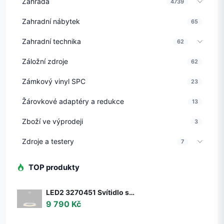
Zahrada
4739
Zahradní nábytek
65
Zahradní technika
62
Záložní zdroje
62
Zámkový vinyl SPC
23
Žárovkové adaptéry a redukce
13
Zboží ve výprodeji
3
Zdroje a testery
7
TOP produkty
LED2 3270451 Svítidlo stropní závěsné LED2 BELLA 60 P-Z, W 50W 2CCT 3000K/4000K - ON/OFF - nestmívatelné - LED2 Lighting
9 790 Kč