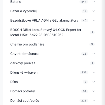
Baterie
844
Bazar a výprodej
12
Bezúdržbové VRLA AGM a GEL akumulátory
40
BOSCH Dělicí kotouč rovný X-LOCK Expert for
1
Metal 115x1.6x22.23 2608619252
Chemie pro podlaháře
5
Chytrá domácnost
23
dárkový poukaz
1
Dílenské vybavení
337
Dílna
2
Domácí potřeby
94
Domácí spotřebiče
226