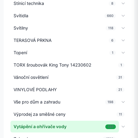
Stínicí technika
8
Svítidla
660
Svítilny
118
TERASOVÁ PRKNA
6
Topení
1
TORX šroubovák King Tony 14230602
1
Vánoční osvětlení
31
VINYLOVÉ PODLAHY
21
Vše pro dům a zahradu
198
Výprodej za směšné ceny
11
Vytápění a ohřívače vody
137