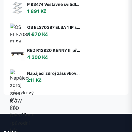
P 93474 Vestavné svítidlo LED Nova hranaté 3x6,5W GU10 hliník broušený nastavitelné 3-krokové-stmívatelné - PAULMANN
1 891 Kč
OS ELS70387 ELSA 1 IP stropní/nástěnné skleněné svítidlo bílá IP65 3000 K 9W LED DALI (původní kód OS 70387) - OSMONT
4 870 Kč
RED R12920 KENNY III přisazená černá/zlatá 230V GU10 3x35W - RED - DESIGN RENDL
4 200 Kč
Napájecí zdroj zásuvkový 6V, 2A, 5.5x2.1mm
211 Kč