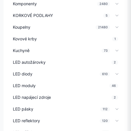
Komponenty
2480
KORKOVÉ PODLAHY
5
Koupelny
21480
Kovové krby
1
Kuchyně
73
LED autožárovky
2
LED diody
610
LED moduly
46
LED napájecí zdroje
2
LED pásky
112
LED reflektory
120