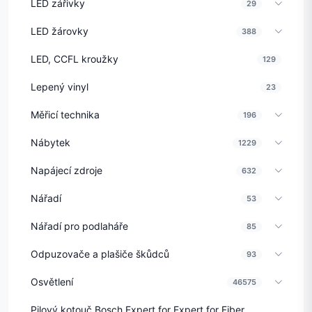
LED zářivky
29
LED žárovky
388
LED, CCFL kroužky
129
Lepený vinyl
23
Měřicí technika
196
Nábytek
1229
Napájecí zdroje
632
Nářadí
53
Nářadí pro podlaháře
85
Odpuzovače a plašiče škůdců
93
Osvětlení
46575
Pilový kotouč Bosch Expert for Expert for Fiber