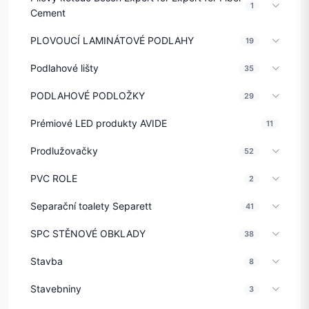
1
Cement
PLOVOUCÍ LAMINÁTOVÉ PODLAHY
19
Podlahové lišty
35
PODLAHOVÉ PODLOŽKY
29
Prémiové LED produkty AVIDE
11
Prodlužovačky
52
PVC ROLE
2
Separační toalety Separett
41
SPC STĚNOVÉ OBKLADY
38
Stavba
8
Stavebniny
3