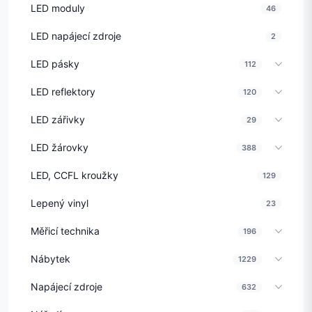
LED moduly
46
LED napájecí zdroje
2
LED pásky
112
LED reflektory
120
LED zářivky
29
LED žárovky
388
LED, CCFL kroužky
129
Lepený vinyl
23
Měřicí technika
196
Nábytek
1229
Napájecí zdroje
632