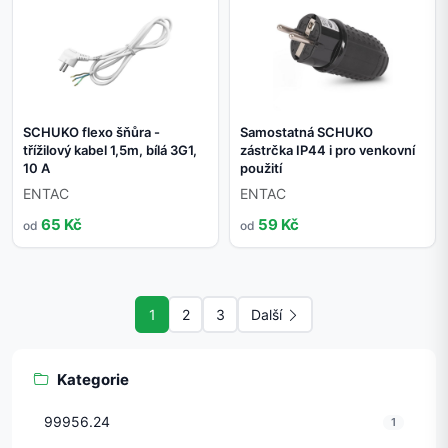
SCHUKO flexo šňůra -
Samostatná SCHUKO
třížilový kabel 1,5m, bílá 3G1,
zástrčka IP44 i pro venkovní
10 A
použití
ENTAC
ENTAC
65 Kč
59 Kč
od
od
1
2
3
Další
Kategorie
99956.24
1