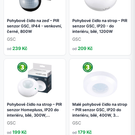
Pohybové čidlo na zeď – PIR
Pohybové čidlo na strop – PIR
senzor GSC, IP44 - venkovní,
senzor GSC, IP20 - do
černé, 800W
interiéru, bílé, 1200W
GSC
GSC
239 Kč
209 Kč
od
od
Pohybové čidlo na strop – PIR
Malé pohybové čidlo na strop
senzor Homepluss, IP20 do
– PIR senzor GSC, IP20 do
interiéru, bílé, 300W,...
interiéru, bílé, 400W, 3...
GSC
GSC
199 Kč
179 Kč
od
od