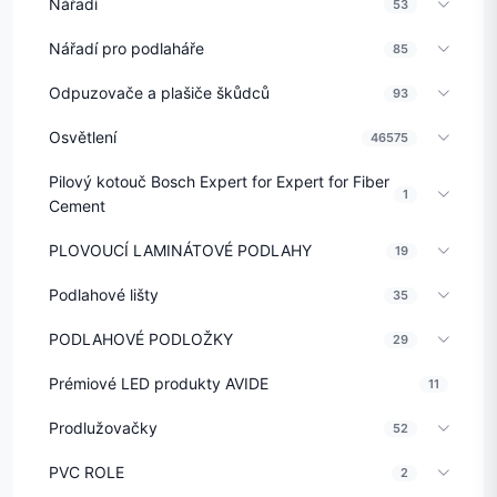
Nářadí
53
Nářadí pro podlaháře
85
Odpuzovače a plašiče škůdců
93
Osvětlení
46575
Pilový kotouč Bosch Expert for Expert for Fiber
1
Cement
PLOVOUCÍ LAMINÁTOVÉ PODLAHY
19
Podlahové lišty
35
PODLAHOVÉ PODLOŽKY
29
Prémiové LED produkty AVIDE
11
Prodlužovačky
52
PVC ROLE
2