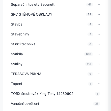
Separační toalety Separett
41
SPC STĚNOVÉ OBKLADY
38
Stavba
8
Stavebniny
3
Stínicí technika
8
Svítidla
660
Svítilny
118
TERASOVÁ PRKNA
6
Topení
1
TORX šroubovák King Tony 14230602
1
Vánoční osvětlení
31