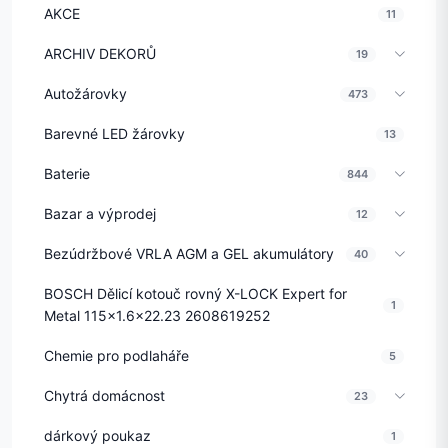
AKCE
11
ARCHIV DEKORŮ
19
Autožárovky
473
Barevné LED žárovky
13
Baterie
844
Bazar a výprodej
12
Bezúdržbové VRLA AGM a GEL akumulátory
40
BOSCH Dělicí kotouč rovný X-LOCK Expert for
1
Metal 115x1.6x22.23 2608619252
Chemie pro podlaháře
5
Chytrá domácnost
23
dárkový poukaz
1