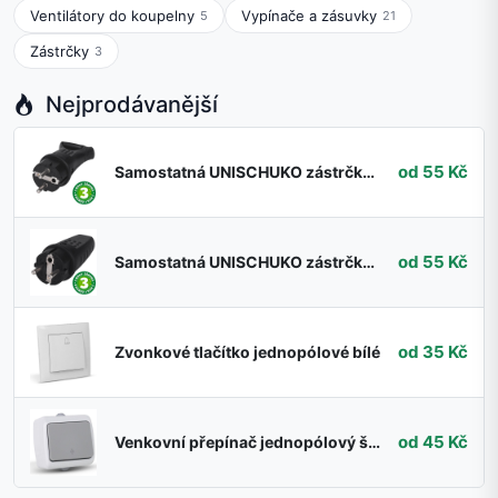
Ventilátory do koupelny
Vypínače a zásuvky
5
21
Zástrčky
3
Nejprodávanější
od 55 Kč
Samostatná UNISCHUKO zástrčka IP44 i pro venkovní použití, s uchem, GSC, 3 roky záruka
od 55 Kč
Samostatná UNISCHUKO zástrčka IP44 i pro venkovní použití, GSC, 3 roky záruka
od 35 Kč
Zvonkové tlačítko jednopólové bílé
od 45 Kč
Venkovní přepínač jednopólový šedý