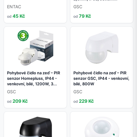
ENTAC
GSC
45 Kč
79 Kč
od
od
Pohybové čidlo na zeď – PIR
Pohybové čidlo na zeď – PIR
senzor Homepluss, IP44 -
senzor GSC, IP44 - venkovní,
venkovní, bílé, 1200W, 3...
bílé, 800W
GSC
GSC
209 Kč
229 Kč
od
od