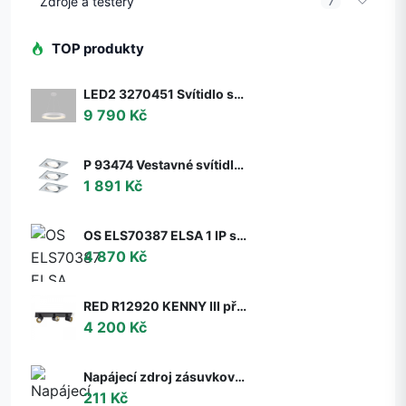
Zdroje a testery
7
TOP produkty
LED2 3270451 Svítidlo stropní závěsné LED2 BELLA 60 P-Z, W 50W 2CCT 3000K/4000K - ON/OFF - nestmívatelné - LED2 Lighting
9 790 Kč
P 93474 Vestavné svítidlo LED Nova hranaté 3x6,5W GU10 hliník broušený nastavitelné 3-krokové-stmívatelné - PAULMANN
1 891 Kč
OS ELS70387 ELSA 1 IP stropní/nástěnné skleněné svítidlo bílá IP65 3000 K 9W LED DALI (původní kód OS 70387) - OSMONT
4 870 Kč
RED R12920 KENNY III přisazená černá/zlatá 230V GU10 3x35W - RED - DESIGN RENDL
4 200 Kč
Napájecí zdroj zásuvkový 6V, 2A, 5.5x2.1mm
211 Kč