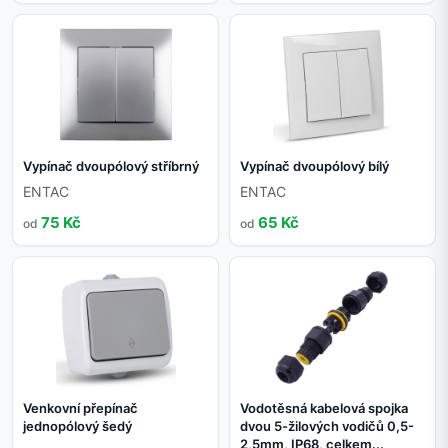
Vypínač dvoupólový stříbrný
Vypínač dvoupólový bílý
ENTAC
ENTAC
75 Kč
65 Kč
od
od
Venkovní přepínač
Vodotěsná kabelová spojka
jednopólový šedý
dvou 5-žilových vodičů 0,5-
2,5mm, IP68, celkem...