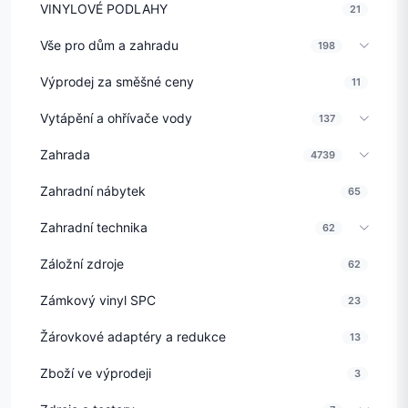
VINYLOVÉ PODLAHY
21
Vše pro dům a zahradu
198
Výprodej za směšné ceny
11
Vytápění a ohřívače vody
137
Zahrada
4739
Zahradní nábytek
65
Zahradní technika
62
Záložní zdroje
62
Zámkový vinyl SPC
23
Žárovkové adaptéry a redukce
13
Zboží ve výprodeji
3