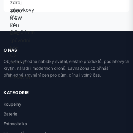
O NÁS
Objevte výhodné nabídky světel, elektro produktů, podlahových
krytin, nářadí i moderních dronů. LavnaZona.cz přináší
přehledné srovnání cen pro dům, dílnu i volný čas.
KATEGORIE
Koupelny
Baterie
Fotovoltaika