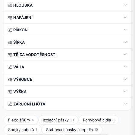
HLOUBKA
NAPÁJENÍ
PŘÍKON
ŠÍŘKA
TŘÍDA VODOTĚSNOSTI
VÁHA
VÝROBCE
VÝŠKA
ZÁRUČNÍ LHŮTA
Flexo šňůry
Izolační pásky
Pohybová čidla
4
10
8
Spojky kabelů
Stahovací pásky a lepidla
1
10