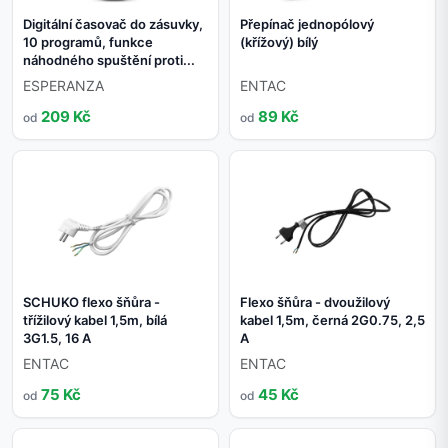
Digitální časovač do zásuvky,
Přepínač jednopólový
10 programů, funkce
(křížový) bílý
náhodného spuštění proti...
ESPERANZA
ENTAC
209 Kč
89 Kč
od
od
SCHUKO flexo šňůra -
Flexo šňůra - dvoužilový
třížilový kabel 1,5m, bílá
kabel 1,5m, černá 2G0.75, 2,5
3G1.5, 16 A
A
ENTAC
ENTAC
75 Kč
45 Kč
od
od