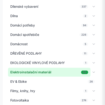
Dílenské vybavení
337
Dílna
2
Domácí potřeby
94
Domácí spotřebiče
226
Domácnost
5
DŘEVĚNÉ PODLAHY
11
EKOLOGICKÉ VINYLOVÉ PODLAHY
1
Elektroinstalační materiál
62
EV & Ebike
26
Filmy, knihy, hry
1
Fotovoltaika
274