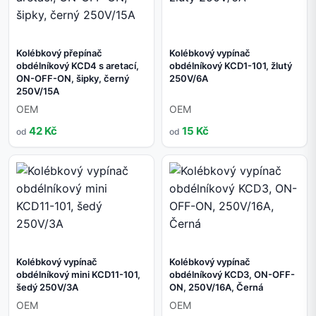
Kolébkový přepínač
Kolébkový vypínač
obdélníkový KCD4 s aretací,
obdélníkový KCD1-101, žlutý
ON-OFF-ON, šipky, černý
250V/6A
250V/15A
OEM
OEM
42 Kč
15 Kč
od
od
Kolébkový vypínač
Kolébkový vypínač
obdélníkový mini KCD11-101,
obdélníkový KCD3, ON-OFF-
šedý 250V/3A
ON, 250V/16A, Černá
OEM
OEM