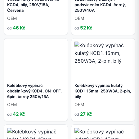
KCD4, bílý, 250V/15A,
podsvícením KCD4, černý,
Červená
250V/40A
OEM
OEM
46 Kč
52 Kč
od
od
Kolébkový vypínač
Kolébkový vypínač kulatý
obdélníkový KCD4, ON-OFF,
KCD1, 15mm, 250V/3A, 2-pin,
6pin, černý 250V/15A
bílý
OEM
OEM
42 Kč
27 Kč
od
od