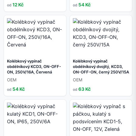
12 Kč
54 Kč
od
od
Kolébkový vypínač
Kolébkový vypínač
obdélníkový KCD3, ON-OFF-
obdélníkový dvojitý, KCD3,
ON, 250V/16A, Červená
ON-OFF-ON, černý 250V/15A
OEM
OEM
54 Kč
63 Kč
od
od