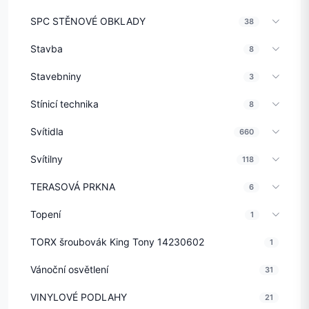
SPC STĚNOVÉ OBKLADY
38
Stavba
8
Stavebniny
3
Stínicí technika
8
Svítidla
660
Svítilny
118
TERASOVÁ PRKNA
6
Topení
1
TORX šroubovák King Tony 14230602
1
Vánoční osvětlení
31
VINYLOVÉ PODLAHY
21