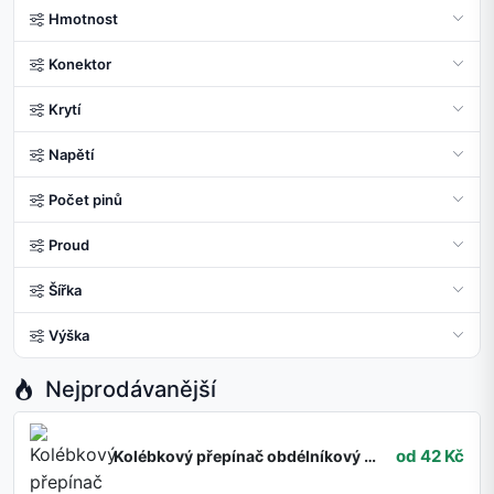
Hmotnost
Konektor
Krytí
Napětí
Počet pinů
Proud
Šířka
Výška
Nejprodávanější
od 42 Kč
Kolébkový přepínač obdélníkový KCD4 s aretací, ON-OFF-ON, šipky, černý 250V/15A