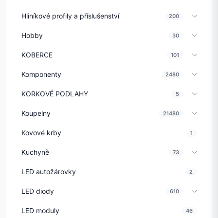
Hliníkové profily a příslušenství
200
Hobby
30
KOBERCE
101
Komponenty
2480
KORKOVÉ PODLAHY
5
Koupelny
21480
Kovové krby
1
Kuchyně
73
LED autožárovky
2
LED diody
610
LED moduly
46