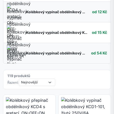
od 12 Kč
Kolébkový vypínač obdélníkový mini KCD11-101, šedý 250V/3A
od 15 Kč
Kolébkový vypínač obdélníkový KCD1-101, žlutý 250V/6A
od 54 Kč
Kolébkový vypínač obdélníkový KCD3, ON-OFF-ON, 250V/16A, Červená
119 produktů
Řazení: