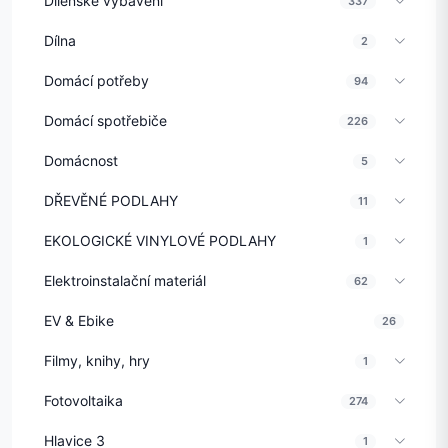
Dílenské vybavení
337
Dílna
2
Domácí potřeby
94
Domácí spotřebiče
226
Domácnost
5
DŘEVĚNÉ PODLAHY
11
EKOLOGICKÉ VINYLOVÉ PODLAHY
1
Elektroinstalační materiál
62
EV & Ebike
26
Filmy, knihy, hry
1
Fotovoltaika
274
Hlavice 3
1