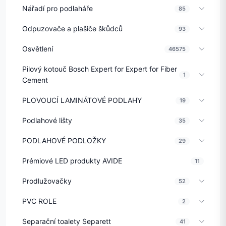
Nářadí pro podlaháře
85
Odpuzovače a plašiče škůdců
93
Osvětlení
46575
Pilový kotouč Bosch Expert for Expert for Fiber
1
Cement
PLOVOUCÍ LAMINÁTOVÉ PODLAHY
19
Podlahové lišty
35
PODLAHOVÉ PODLOŽKY
29
Prémiové LED produkty AVIDE
11
Prodlužovačky
52
PVC ROLE
2
Separační toalety Separett
41