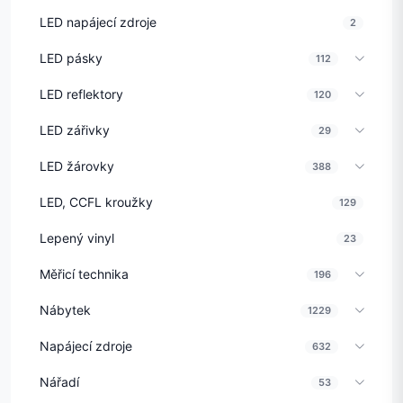
LED napájecí zdroje
2
LED pásky
112
LED reflektory
120
LED zářivky
29
LED žárovky
388
LED, CCFL kroužky
129
Lepený vinyl
23
Měřicí technika
196
Nábytek
1229
Napájecí zdroje
632
Nářadí
53