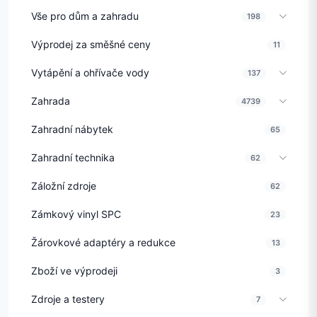
Vše pro dům a zahradu
198
Výprodej za směšné ceny
11
Vytápění a ohřívače vody
137
Zahrada
4739
Zahradní nábytek
65
Zahradní technika
62
Záložní zdroje
62
Zámkový vinyl SPC
23
Žárovkové adaptéry a redukce
13
Zboží ve výprodeji
3
Zdroje a testery
7