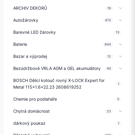
ARCHIV DEKORŮ
19
Autožárovky
473
Barevné LED žárovky
13
Baterie
844
Bazar a výprodej
12
Bezúdržbové VRLA AGM a GEL akumulátory
40
BOSCH Dělicí kotouč rovný X-LOCK Expert for
1
Metal 115x1.6x22.23 2608619252
Chemie pro podlaháře
5
Chytrá domácnost
23
dárkový poukaz
1