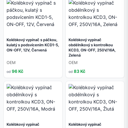
Kolébkový vypínač s páčkou,
Kolébkový vypínač
kulatý s podsvícením KCD1-5,
obdélníkový s kontrolkou
ON-OFF, 12V, Červená
KCD3, ON-OFF, 250V/16A,
Zelená
OEM
OEM
96 Kč
83 Kč
od
od
Kolébkový vypínač
Kolébkový vypínač