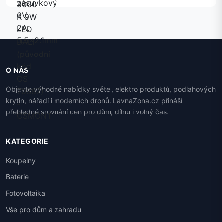
O NÁS
Objevte výhodné nabídky světel, elektro produktů, podlahových
krytin, nářadí i moderních dronů. LavnaZona.cz přináší
přehledné srovnání cen pro dům, dílnu i volný čas.
KATEGORIE
Koupelny
Baterie
Fotovoltaika
Vše pro dům a zahradu