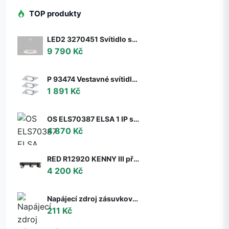
TOP produkty
LED2 3270451 Svítidlo stropní závěsné LED2 BELLA 60 P-Z, W 50W 2CCT 3000K/4000K - ON/OFF - nestmívatelné - LED2 Lighting
9 790 Kč
P 93474 Vestavné svítidlo LED Nova hranaté 3x6,5W GU10 hliník broušený nastavitelné 3-krokové-stmívatelné - PAULMANN
1 891 Kč
OS ELS70387 ELSA 1 IP stropní/nástěnné skleněné svítidlo bílá IP65 3000 K 9W LED DALI (původní kód OS 70387) - OSMONT
4 870 Kč
RED R12920 KENNY III přisazená černá/zlatá 230V GU10 3x35W - RED - DESIGN RENDL
4 200 Kč
Napájecí zdroj zásuvkový 6V, 2A, 5.5x2.1mm
211 Kč