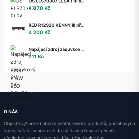
OS ELS70387 ELSA 1 IP stropní/nástěnné skleněné svítidlo bílá IP65 3000 K 9W LED DALI (původní kód OS 70387) - OSMONT
4 870 Kč
RED R12920 KENNY III přisazená černá/zlatá 230V GU10 3x35W - RED - DESIGN RENDL
4 200 Kč
Napájecí zdroj zásuvkový 6V, 2A, 5.5x2.1mm
211 Kč
O NÁS
Objevte výhodné nabídky světel, elektro produktů, podlahových
krytin, nářadí i moderních dronů. LavnaZona.cz přináší
přehledné srovnání cen pro dům, dílnu i volný čas.