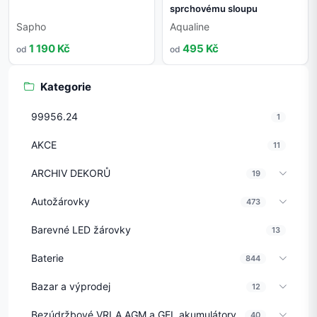
sprchovému sloupu
Sapho
Aqualine
1 190 Kč
495 Kč
od
od
Kategorie
99956.24
1
AKCE
11
ARCHIV DEKORŮ
19
Autožárovky
473
Barevné LED žárovky
13
Baterie
844
Bazar a výprodej
12
Bezúdržbové VRLA AGM a GEL akumulátory
40