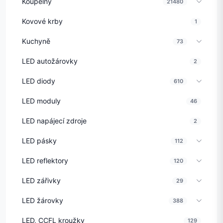
Koupelny
21480
Kovové krby
1
Kuchyně
73
LED autožárovky
2
LED diody
610
LED moduly
46
LED napájecí zdroje
2
LED pásky
112
LED reflektory
120
LED zářivky
29
LED žárovky
388
LED, CCFL kroužky
129