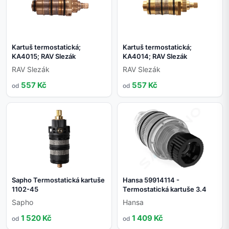
Kartuš termostatická;
Kartuš termostatická;
KA4015; RAV Slezák
KA4014; RAV Slezák
RAV Slezák
RAV Slezák
557 Kč
557 Kč
od
od
Sapho Termostatická kartuše
Hansa 59914114 -
1102-45
Termostatická kartuše 3.4
Sapho
Hansa
1 520 Kč
1 409 Kč
od
od