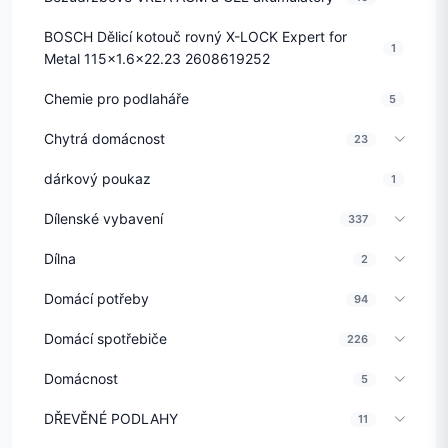
BOSCH Dělicí kotouč rovný X-LOCK Expert for
1
Metal 115x1.6x22.23 2608619252
Chemie pro podlaháře
5
Chytrá domácnost
23
dárkový poukaz
1
Dílenské vybavení
337
Dílna
2
Domácí potřeby
94
Domácí spotřebiče
226
Domácnost
5
DŘEVĚNÉ PODLAHY
11