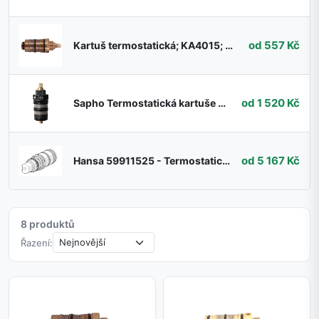
od 557 Kč
Kartuš termostatická; KA4015; RAV Slezák
od 1 520 Kč
Sapho Termostatická kartuše 1102-45
od 5 167 Kč
Hansa 59911525 - Termostatická kartuše
8 produktů
Řazení: