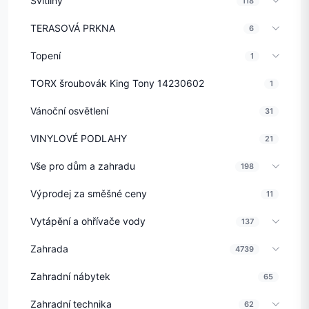
Svítilny
118
TERASOVÁ PRKNA
6
Topení
1
TORX šroubovák King Tony 14230602
1
Vánoční osvětlení
31
VINYLOVÉ PODLAHY
21
Vše pro dům a zahradu
198
Výprodej za směšné ceny
11
Vytápění a ohřívače vody
137
Zahrada
4739
Zahradní nábytek
65
Zahradní technika
62