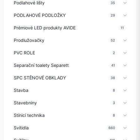
Podlahové lišty
35
PODLAHOVÉ PODLOŽKY
29
Prémiové LED produkty AVIDE
11
Prodlužovačky
52
PVC ROLE
2
Separační toalety Separett
41
SPC STĚNOVÉ OBKLADY
38
Stavba
8
Stavebniny
3
Stínicí technika
8
Svítidla
660