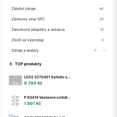
Záložní zdroje
62
Zámkový vinyl SPC
23
Žárovkové adaptéry a redukce
13
Zboží ve výprodeji
3
Zdroje a testery
7
TOP produkty
LED2 3270451 Svítidlo stropní závěsné LED2 BELLA 60 P-Z, W 50W 2CCT 3000K/4000K - ON/OFF - nestmívatelné - LED2 Lighting
9 790 Kč
P 93474 Vestavné svítidlo LED Nova hranaté 3x6,5W GU10 hliník broušený nastavitelné 3-krokové-stmívatelné - PAULMANN
1 891 Kč