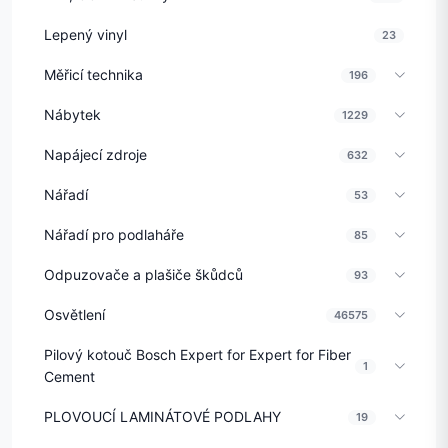
Lepený vinyl
23
Měřicí technika
196
Nábytek
1229
Napájecí zdroje
632
Nářadí
53
Nářadí pro podlaháře
85
Odpuzovače a plašiče škůdců
93
Osvětlení
46575
Pilový kotouč Bosch Expert for Expert for Fiber
1
Cement
PLOVOUCÍ LAMINÁTOVÉ PODLAHY
19