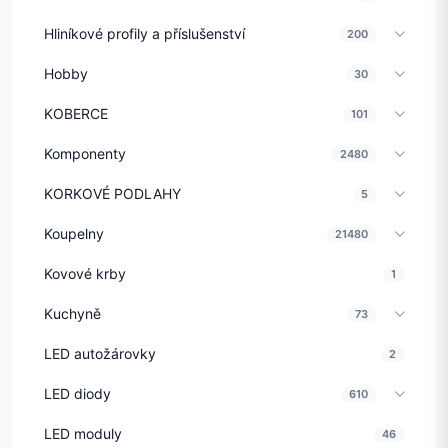
Hliníkové profily a příslušenství
200
Hobby
30
KOBERCE
101
Komponenty
2480
KORKOVÉ PODLAHY
5
Koupelny
21480
Kovové krby
1
Kuchyně
73
LED autožárovky
2
LED diody
610
LED moduly
46