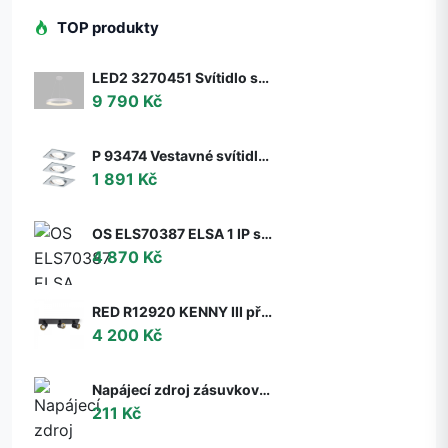
TOP produkty
LED2 3270451 Svítidlo stropní závěsné LED2 BELLA 60 P-Z, W 50W 2CCT 3000K/4000K - ON/OFF - nestmívatelné - LED2 Lighting
9 790 Kč
P 93474 Vestavné svítidlo LED Nova hranaté 3x6,5W GU10 hliník broušený nastavitelné 3-krokové-stmívatelné - PAULMANN
1 891 Kč
OS ELS70387 ELSA 1 IP stropní/nástěnné skleněné svítidlo bílá IP65 3000 K 9W LED DALI (původní kód OS 70387) - OSMONT
4 870 Kč
RED R12920 KENNY III přisazená černá/zlatá 230V GU10 3x35W - RED - DESIGN RENDL
4 200 Kč
Napájecí zdroj zásuvkový 6V, 2A, 5.5x2.1mm
211 Kč