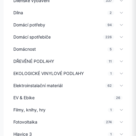
Dílenské vybavení
337
Dílna
2
Domácí potřeby
94
Domácí spotřebiče
226
Domácnost
5
DŘEVĚNÉ PODLAHY
11
EKOLOGICKÉ VINYLOVÉ PODLAHY
1
Elektroinstalační materiál
62
EV & Ebike
26
Filmy, knihy, hry
1
Fotovoltaika
274
Hlavice 3
1