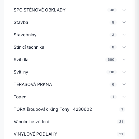
SPC STĚNOVÉ OBKLADY
38
Stavba
8
Stavebniny
3
Stínicí technika
8
Svítidla
660
Svítilny
118
TERASOVÁ PRKNA
6
Topení
1
TORX šroubovák King Tony 14230602
1
Vánoční osvětlení
31
VINYLOVÉ PODLAHY
21