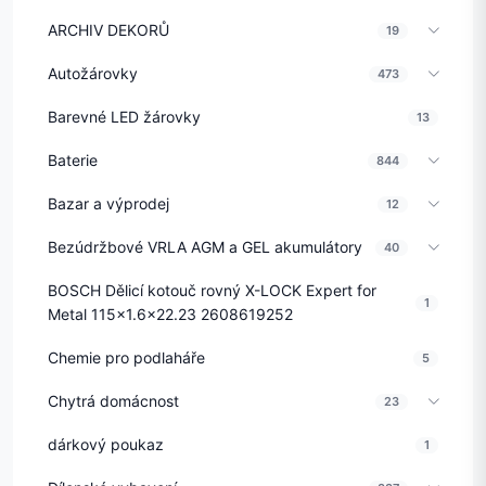
ARCHIV DEKORŮ
19
Autožárovky
473
Barevné LED žárovky
13
Baterie
844
Bazar a výprodej
12
Bezúdržbové VRLA AGM a GEL akumulátory
40
BOSCH Dělicí kotouč rovný X-LOCK Expert for
1
Metal 115x1.6x22.23 2608619252
Chemie pro podlaháře
5
Chytrá domácnost
23
dárkový poukaz
1