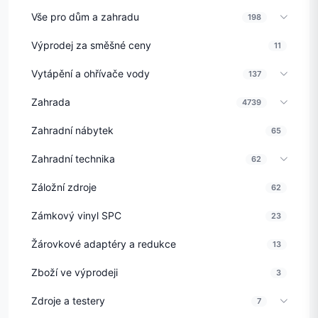
Vše pro dům a zahradu
198
Výprodej za směšné ceny
11
Vytápění a ohřívače vody
137
Zahrada
4739
Zahradní nábytek
65
Zahradní technika
62
Záložní zdroje
62
Zámkový vinyl SPC
23
Žárovkové adaptéry a redukce
13
Zboží ve výprodeji
3
Zdroje a testery
7