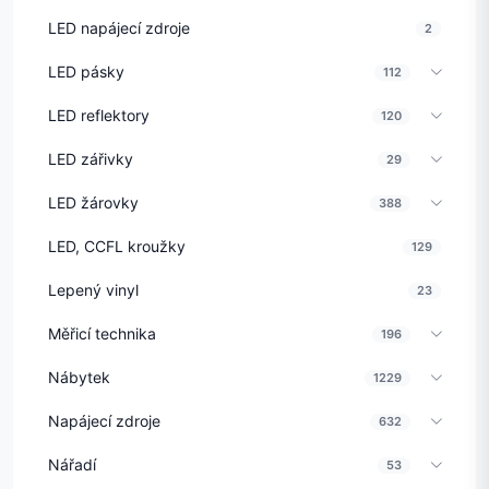
LED napájecí zdroje
2
LED pásky
112
LED reflektory
120
LED zářivky
29
LED žárovky
388
LED, CCFL kroužky
129
Lepený vinyl
23
Měřicí technika
196
Nábytek
1229
Napájecí zdroje
632
Nářadí
53