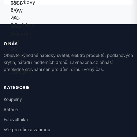
O NÁS
Objevte výhodné nabídky světel, elektro produktů, podlahových
krytin, nářadí i moderních dronů. LavnaZona.cz přináší
přehledné srovnání cen pro dům, dílnu i volný čas.
KATEGORIE
Koupelny
Baterie
Fotovoltaika
Vše pro dům a zahradu