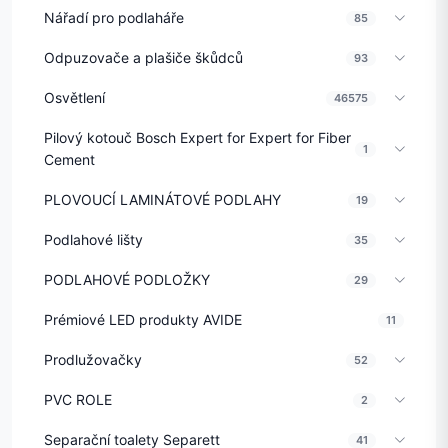
Nářadí pro podlaháře
85
Odpuzovače a plašiče škůdců
93
Osvětlení
46575
Pilový kotouč Bosch Expert for Expert for Fiber
1
Cement
PLOVOUCÍ LAMINÁTOVÉ PODLAHY
19
Podlahové lišty
35
PODLAHOVÉ PODLOŽKY
29
Prémiové LED produkty AVIDE
11
Prodlužovačky
52
PVC ROLE
2
Separační toalety Separett
41