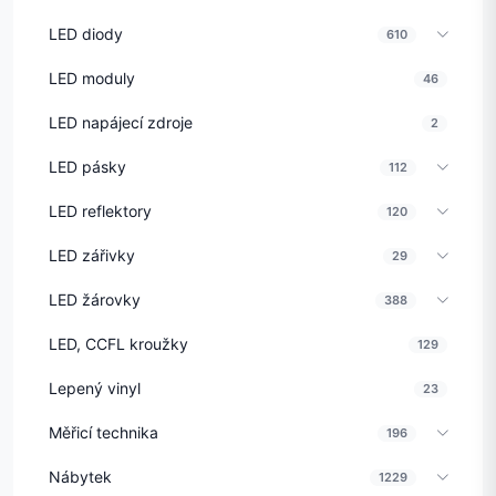
LED diody
610
LED moduly
46
LED napájecí zdroje
2
LED pásky
112
LED reflektory
120
LED zářivky
29
LED žárovky
388
LED, CCFL kroužky
129
Lepený vinyl
23
Měřicí technika
196
Nábytek
1229