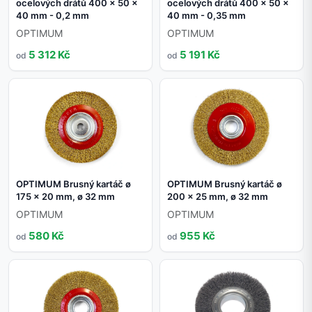
ocelových drátů 400 x 50 x
ocelových drátů 400 x 50 x
40 mm - 0,2 mm
40 mm - 0,35 mm
OPTIMUM
OPTIMUM
5 312 Kč
5 191 Kč
od
od
OPTIMUM Brusný kartáč ø
OPTIMUM Brusný kartáč ø
175 x 20 mm, ø 32 mm
200 x 25 mm, ø 32 mm
OPTIMUM
OPTIMUM
580 Kč
955 Kč
od
od