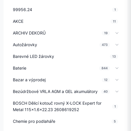
99956.24
1
AKCE
11
ARCHIV DEKORŮ
19
Autožárovky
473
Barevné LED žárovky
13
Baterie
844
Bazar a výprodej
12
Bezúdržbové VRLA AGM a GEL akumulátory
40
BOSCH Dělicí kotouč rovný X-LOCK Expert for
1
Metal 115x1.6x22.23 2608619252
Chemie pro podlaháře
5