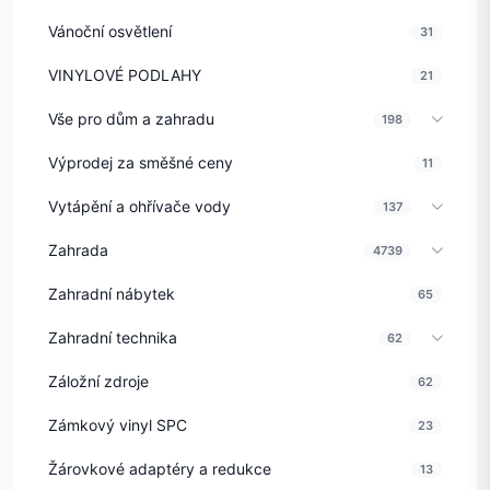
Vánoční osvětlení
31
VINYLOVÉ PODLAHY
21
Vše pro dům a zahradu
198
Výprodej za směšné ceny
11
Vytápění a ohřívače vody
137
Zahrada
4739
Zahradní nábytek
65
Zahradní technika
62
Záložní zdroje
62
Zámkový vinyl SPC
23
Žárovkové adaptéry a redukce
13