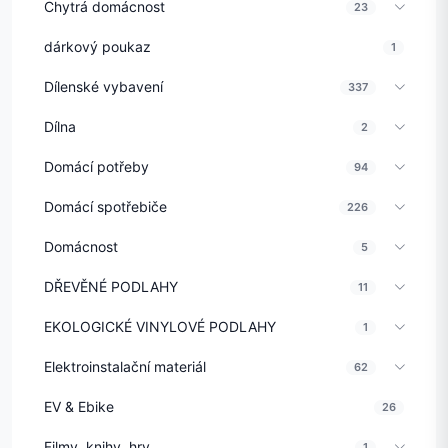
Chytrá domácnost
23
dárkový poukaz
1
Dílenské vybavení
337
Dílna
2
Domácí potřeby
94
Domácí spotřebiče
226
Domácnost
5
DŘEVĚNÉ PODLAHY
11
EKOLOGICKÉ VINYLOVÉ PODLAHY
1
Elektroinstalační materiál
62
EV & Ebike
26
Filmy, knihy, hry
1