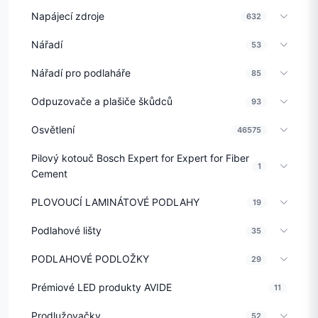
Napájecí zdroje
632
Nářadí
53
Nářadí pro podlaháře
85
Odpuzovače a plašiče škůdců
93
Osvětlení
46575
Pilový kotouč Bosch Expert for Expert for Fiber
1
Cement
PLOVOUCÍ LAMINÁTOVÉ PODLAHY
19
Podlahové lišty
35
PODLAHOVÉ PODLOŽKY
29
Prémiové LED produkty AVIDE
11
Prodlužovačky
52