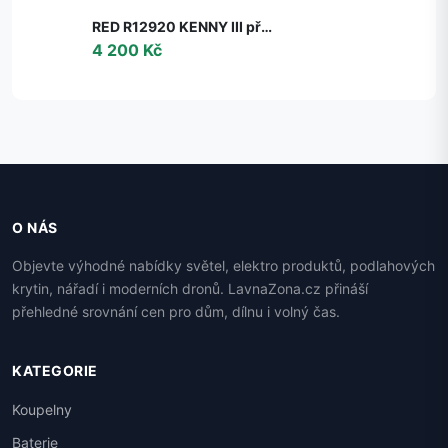
RED R12920 KENNY III přisazená černá/zlatá 230V GU10 3x35W - RED - DESIGN RENDL
4 200 Kč
O NÁS
Objevte výhodné nabídky světel, elektro produktů, podlahových
krytin, nářadí i moderních dronů. LavnaZona.cz přináší
přehledné srovnání cen pro dům, dílnu i volný čas.
KATEGORIE
Koupelny
Baterie