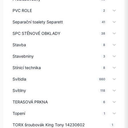
PVC ROLE
2
Separační toalety Separett
41
SPC STĚNOVÉ OBKLADY
38
Stavba
8
Stavebniny
3
Stínicí technika
8
Svítidla
660
Svítilny
118
TERASOVÁ PRKNA
6
Topení
1
TORX šroubovák King Tony 14230602
1