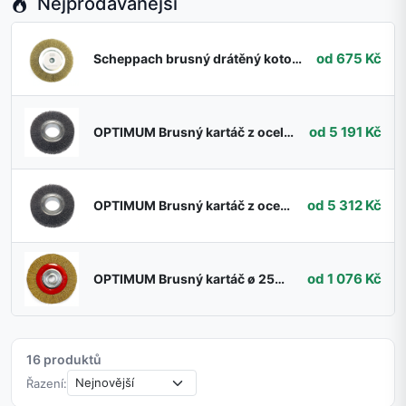
Nejprodávanější
od 675 Kč
Scheppach brusný drátěný kotouč pro SM 150 LB
od 5 191 Kč
OPTIMUM Brusný kartáč z ocelových drátů 400 x 50 x 40 mm - 0,35 mm
od 5 312 Kč
OPTIMUM Brusný kartáč z ocelových drátů 400 x 50 x 40 mm - 0,2 mm
od 1 076 Kč
OPTIMUM Brusný kartáč ø 250 x 30 mm, ø 32 mm
16 produktů
Řazení: