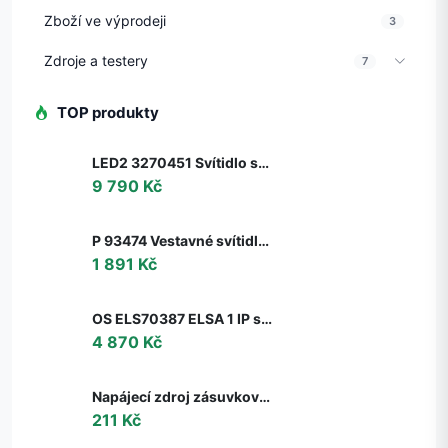
Zboží ve výprodeji
3
Zdroje a testery
7
TOP produkty
LED2 3270451 Svítidlo stropní závěsné LED2 BELLA 60 P-Z, W 50W 2CCT 3000K/4000K - ON/OFF - nestmívatelné - LED2 Lighting
9 790 Kč
P 93474 Vestavné svítidlo LED Nova hranaté 3x6,5W GU10 hliník broušený nastavitelné 3-krokové-stmívatelné - PAULMANN
1 891 Kč
OS ELS70387 ELSA 1 IP stropní/nástěnné skleněné svítidlo bílá IP65 3000 K 9W LED DALI (původní kód OS 70387) - OSMONT
4 870 Kč
Napájecí zdroj zásuvkový 6V, 2A, 5.5x2.1mm
211 Kč