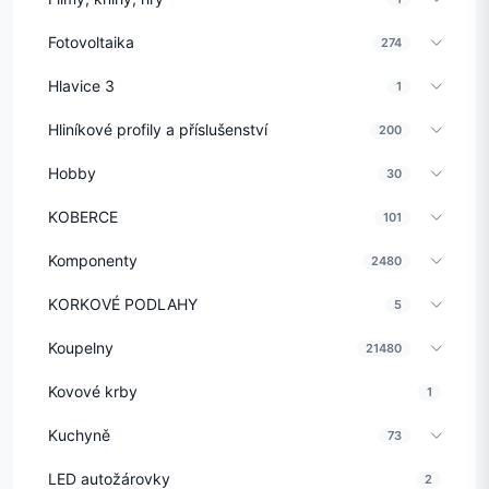
Fotovoltaika
274
Hlavice 3
1
Hliníkové profily a příslušenství
200
Hobby
30
KOBERCE
101
Komponenty
2480
KORKOVÉ PODLAHY
5
Koupelny
21480
Kovové krby
1
Kuchyně
73
LED autožárovky
2