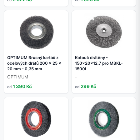
OPTIMUM Brusný kartáč z
Kotouč drátěný -
ocelových drátů 200 x 25 x
150x20x12,7 pro MBKL-
20 mm - 0,35 mm
1500L
OPTIMUM
-
1 390 Kč
299 Kč
od
od