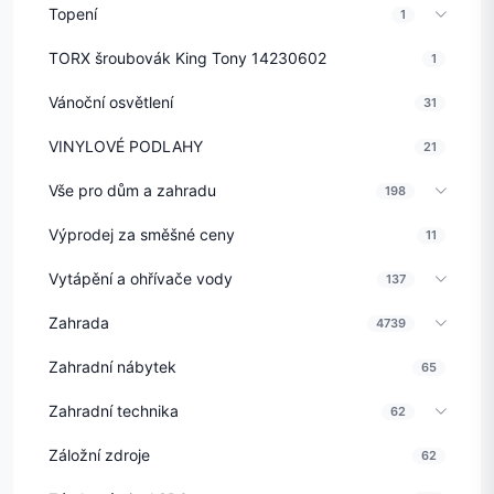
Topení
1
TORX šroubovák King Tony 14230602
1
Vánoční osvětlení
31
VINYLOVÉ PODLAHY
21
Vše pro dům a zahradu
198
Výprodej za směšné ceny
11
Vytápění a ohřívače vody
137
Zahrada
4739
Zahradní nábytek
65
Zahradní technika
62
Záložní zdroje
62