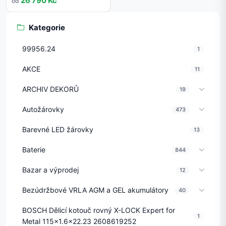
26 790 Kč
od
Kategorie
99956.24
1
AKCE
11
ARCHIV DEKORŮ
19
Autožárovky
473
Barevné LED žárovky
13
Baterie
844
Bazar a výprodej
12
Bezúdržbové VRLA AGM a GEL akumulátory
40
BOSCH Dělicí kotouč rovný X-LOCK Expert for
1
Metal 115x1.6x22.23 2608619252