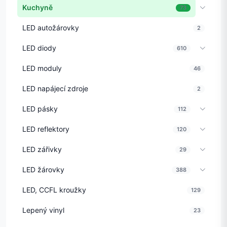
Kuchyně
73
LED autožárovky
2
LED diody
610
LED moduly
46
LED napájecí zdroje
2
LED pásky
112
LED reflektory
120
LED zářivky
29
LED žárovky
388
LED, CCFL kroužky
129
Lepený vinyl
23