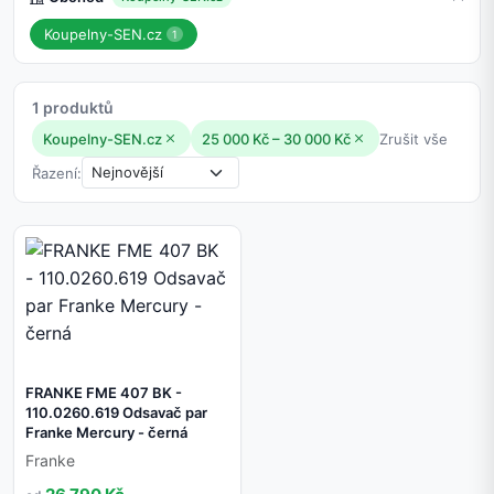
Koupelny-SEN.cz
1
1 produktů
Koupelny-SEN.cz
25 000 Kč – 30 000 Kč
Zrušit vše
Řazení:
FRANKE FME 407 BK -
110.0260.619 Odsavač par
Franke Mercury - černá
Franke