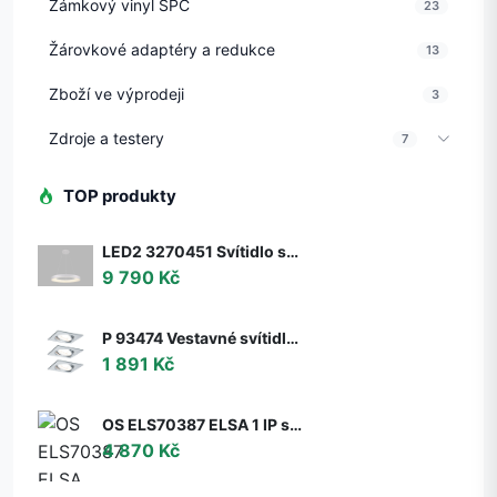
Zámkový vinyl SPC
23
Žárovkové adaptéry a redukce
13
Zboží ve výprodeji
3
Zdroje a testery
7
TOP produkty
LED2 3270451 Svítidlo stropní závěsné LED2 BELLA 60 P-Z, W 50W 2CCT 3000K/4000K - ON/OFF - nestmívatelné - LED2 Lighting
9 790 Kč
P 93474 Vestavné svítidlo LED Nova hranaté 3x6,5W GU10 hliník broušený nastavitelné 3-krokové-stmívatelné - PAULMANN
1 891 Kč
OS ELS70387 ELSA 1 IP stropní/nástěnné skleněné svítidlo bílá IP65 3000 K 9W LED DALI (původní kód OS 70387) - OSMONT
4 870 Kč