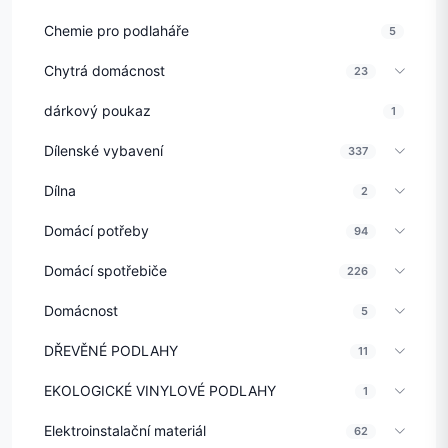
Chemie pro podlaháře
5
Chytrá domácnost
23
dárkový poukaz
1
Dílenské vybavení
337
Dílna
2
Domácí potřeby
94
Domácí spotřebiče
226
Domácnost
5
DŘEVĚNÉ PODLAHY
11
EKOLOGICKÉ VINYLOVÉ PODLAHY
1
Elektroinstalační materiál
62