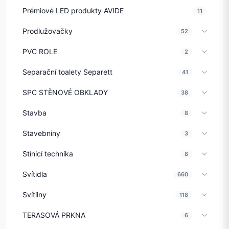
Prémiové LED produkty AVIDE
11
Prodlužovačky
52
PVC ROLE
2
Separační toalety Separett
41
SPC STĚNOVÉ OBKLADY
38
Stavba
8
Stavebniny
3
Stínicí technika
8
Svítidla
660
Svítilny
118
TERASOVÁ PRKNA
6