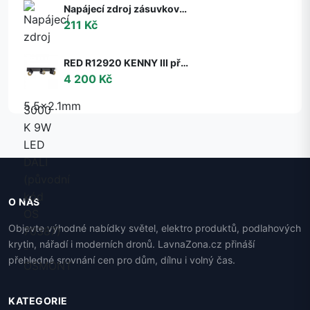
Napájecí zdroj zásuvkový 6V, 2A, 5.5x2.1mm
211 Kč
RED R12920 KENNY III přisazená černá/zlatá 230V GU10 3x35W - RED - DESIGN RENDL
4 200 Kč
O NÁS
Objevte výhodné nabídky světel, elektro produktů, podlahových
krytin, nářadí i moderních dronů. LavnaZona.cz přináší
přehledné srovnání cen pro dům, dílnu i volný čas.
KATEGORIE