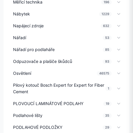
Měřicí technika
196
Nábytek
1229
Napájecí zdroje
632
Nářadí
53
Nářadí pro podlaháře
85
Odpuzovače a plašiče škůdců
93
Osvětlení
46575
Pilový kotouč Bosch Expert for Expert for Fiber
1
Cement
PLOVOUCÍ LAMINÁTOVÉ PODLAHY
19
Podlahové lišty
35
PODLAHOVÉ PODLOŽKY
29