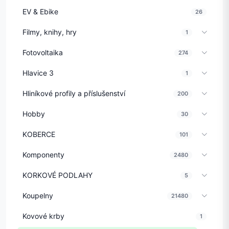
EV & Ebike
26
Filmy, knihy, hry
1
Fotovoltaika
274
Hlavice 3
1
Hliníkové profily a příslušenství
200
Hobby
30
KOBERCE
101
Komponenty
2480
KORKOVÉ PODLAHY
5
Koupelny
21480
Kovové krby
1