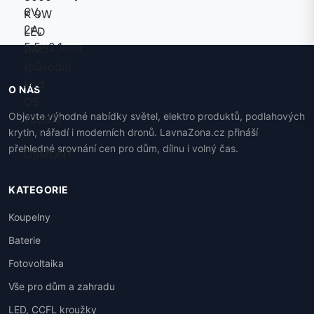
O NÁS
Objevte výhodné nabídky světel, elektro produktů, podlahových
krytin, nářadí i moderních dronů. LavnaZona.cz přináší
přehledné srovnání cen pro dům, dílnu i volný čas.
KATEGORIE
Koupelny
Baterie
Fotovoltaika
Vše pro dům a zahradu
LED, CCFL kroužky