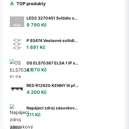
TOP produkty
LED2 3270451 Svítidlo stropní závěsné LED2 BELLA 60 P-Z, W 50W 2CCT 3000K/4000K - ON/OFF - nestmívatelné - LED2 Lighting
9 790 Kč
P 93474 Vestavné svítidlo LED Nova hranaté 3x6,5W GU10 hliník broušený nastavitelné 3-krokové-stmívatelné - PAULMANN
1 891 Kč
OS ELS70387 ELSA 1 IP stropní/nástěnné skleněné svítidlo bílá IP65 3000 K 9W LED DALI (původní kód OS 70387) - OSMONT
4 870 Kč
RED R12920 KENNY III přisazená černá/zlatá 230V GU10 3x35W - RED - DESIGN RENDL
4 200 Kč
Napájecí zdroj zásuvkový 6V, 2A, 5.5x2.1mm
211 Kč