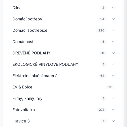
Dílna
2
Domácí potřeby
94
Domácí spotřebiče
226
Domácnost
5
DŘEVĚNÉ PODLAHY
11
EKOLOGICKÉ VINYLOVÉ PODLAHY
1
Elektroinstalační materiál
62
EV & Ebike
26
Filmy, knihy, hry
1
Fotovoltaika
274
Hlavice 3
1