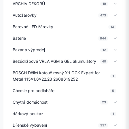
ARCHIV DEKORŮ
19
Autožárovky
473
Barevné LED žárovky
13
Baterie
844
Bazar a výprodej
12
Bezúdržbové VRLA AGM a GEL akumulátory
40
BOSCH Dělicí kotouč rovný X-LOCK Expert for
1
Metal 115x1.6x22.23 2608619252
Chemie pro podlaháře
5
Chytrá domácnost
23
dárkový poukaz
1
Dílenské vybavení
337