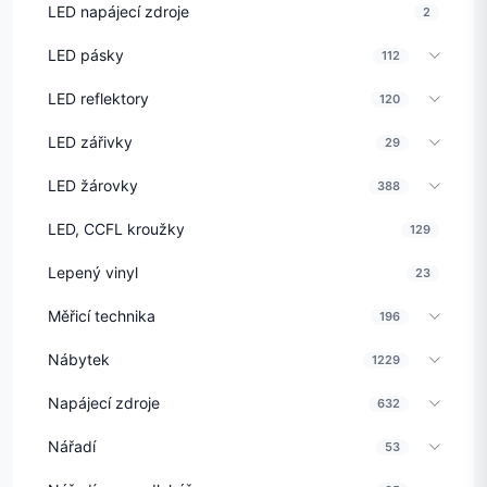
LED napájecí zdroje
2
LED pásky
112
LED reflektory
120
LED zářivky
29
LED žárovky
388
LED, CCFL kroužky
129
Lepený vinyl
23
Měřicí technika
196
Nábytek
1229
Napájecí zdroje
632
Nářadí
53