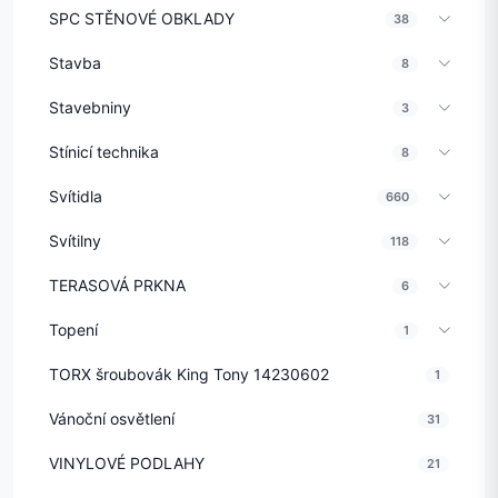
SPC STĚNOVÉ OBKLADY
38
Stavba
8
Stavebniny
3
Stínicí technika
8
Svítidla
660
Svítilny
118
TERASOVÁ PRKNA
6
Topení
1
TORX šroubovák King Tony 14230602
1
Vánoční osvětlení
31
VINYLOVÉ PODLAHY
21