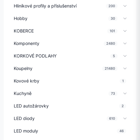
Hliníkové profily a příslušenství
200
Hobby
30
KOBERCE
101
Komponenty
2480
KORKOVÉ PODLAHY
5
Koupelny
21480
Kovové krby
1
Kuchyně
73
LED autožárovky
2
LED diody
610
LED moduly
46