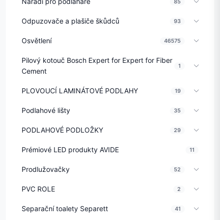
Nářadí pro podlaháře
85
Odpuzovače a plašiče škůdců
93
Osvětlení
46575
Pilový kotouč Bosch Expert for Expert for Fiber
1
Cement
PLOVOUCÍ LAMINÁTOVÉ PODLAHY
19
Podlahové lišty
35
PODLAHOVÉ PODLOŽKY
29
Prémiové LED produkty AVIDE
11
Prodlužovačky
52
PVC ROLE
2
Separační toalety Separett
41