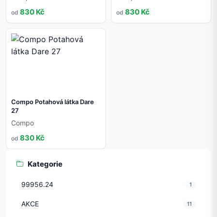
830 Kč
830 Kč
od
od
Compo Potahová látka Dare
27
Compo
830 Kč
od
Kategorie
99956.24
1
AKCE
11