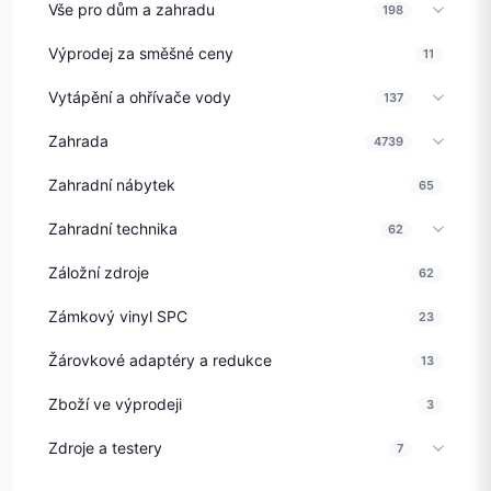
Vše pro dům a zahradu
198
Výprodej za směšné ceny
11
Vytápění a ohřívače vody
137
Zahrada
4739
Zahradní nábytek
65
Zahradní technika
62
Záložní zdroje
62
Zámkový vinyl SPC
23
Žárovkové adaptéry a redukce
13
Zboží ve výprodeji
3
Zdroje a testery
7