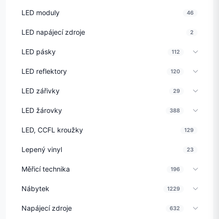
LED moduly
46
LED napájecí zdroje
2
LED pásky
112
LED reflektory
120
LED zářivky
29
LED žárovky
388
LED, CCFL kroužky
129
Lepený vinyl
23
Měřicí technika
196
Nábytek
1229
Napájecí zdroje
632