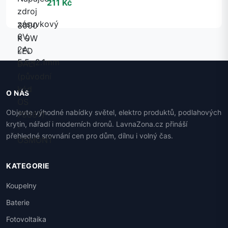
211 Kč
O NÁS
Objevte výhodné nabídky světel, elektro produktů, podlahových
krytin, nářadí i moderních dronů. LavnaZona.cz přináší
přehledné srovnání cen pro dům, dílnu i volný čas.
KATEGORIE
Koupelny
Baterie
Fotovoltaika