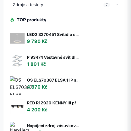
Zdroje a testery
7
TOP produkty
LED2 3270451 Svítidlo stropní závěsné LED2 BELLA 60 P-Z, W 50W 2CCT 3000K/4000K - ON/OFF - nestmívatelné - LED2 Lighting
9 790 Kč
P 93474 Vestavné svítidlo LED Nova hranaté 3x6,5W GU10 hliník broušený nastavitelné 3-krokové-stmívatelné - PAULMANN
1 891 Kč
OS ELS70387 ELSA 1 IP stropní/nástěnné skleněné svítidlo bílá IP65 3000 K 9W LED DALI (původní kód OS 70387) - OSMONT
4 870 Kč
RED R12920 KENNY III přisazená černá/zlatá 230V GU10 3x35W - RED - DESIGN RENDL
4 200 Kč
Napájecí zdroj zásuvkový 6V, 2A, 5.5x2.1mm