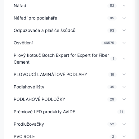
Nářadí
53
Nářadí pro podlaháře
85
Odpuzovače a plašiče škůdců
93
Osvětlení
46575
Pilový kotouč Bosch Expert for Expert for Fiber
1
Cement
PLOVOUCÍ LAMINÁTOVÉ PODLAHY
19
Podlahové lišty
35
PODLAHOVÉ PODLOŽKY
29
Prémiové LED produkty AVIDE
11
Prodlužovačky
52
PVC ROLE
2