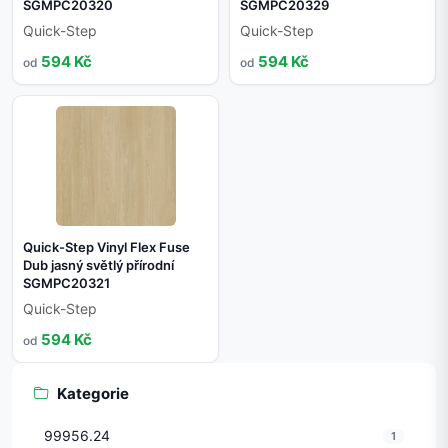
SGMPC20320
SGMPC20329
Quick-Step
Quick-Step
594 Kč
594 Kč
od
od
Quick-Step Vinyl Flex Fuse
Dub jasný světlý přírodní
SGMPC20321
Quick-Step
594 Kč
od
Kategorie
99956.24
1