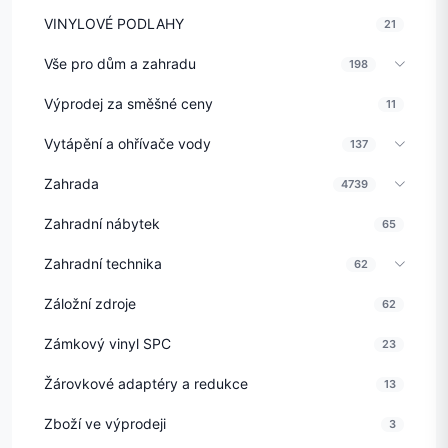
VINYLOVÉ PODLAHY
21
Vše pro dům a zahradu
198
Výprodej za směšné ceny
11
Vytápění a ohřívače vody
137
Zahrada
4739
Zahradní nábytek
65
Zahradní technika
62
Záložní zdroje
62
Zámkový vinyl SPC
23
Žárovkové adaptéry a redukce
13
Zboží ve výprodeji
3