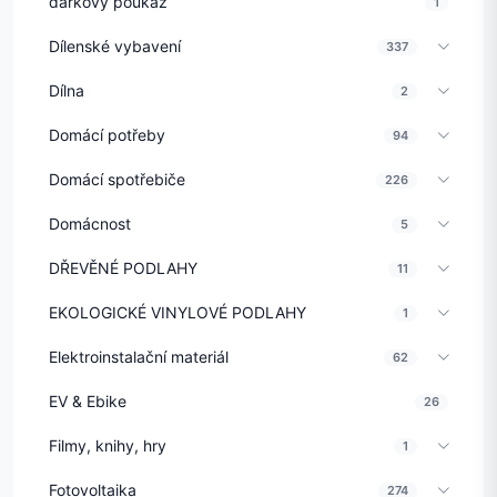
dárkový poukaz
1
Dílenské vybavení
337
Dílna
2
Domácí potřeby
94
Domácí spotřebiče
226
Domácnost
5
DŘEVĚNÉ PODLAHY
11
EKOLOGICKÉ VINYLOVÉ PODLAHY
1
Elektroinstalační materiál
62
EV & Ebike
26
Filmy, knihy, hry
1
Fotovoltaika
274