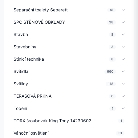
Separační toalety Separett
41
SPC STĚNOVÉ OBKLADY
38
Stavba
8
Stavebniny
3
Stínicí technika
8
Svítidla
660
Svítilny
118
TERASOVÁ PRKNA
6
Topení
1
TORX šroubovák King Tony 14230602
1
Vánoční osvětlení
31