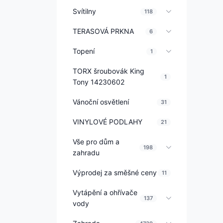
Svítilny
118
TERASOVÁ PRKNA
6
Topení
1
TORX šroubovák King
1
Tony 14230602
Vánoční osvětlení
31
VINYLOVÉ PODLAHY
21
Vše pro dům a
198
zahradu
Výprodej za směšné ceny
11
Vytápění a ohřívače
137
vody