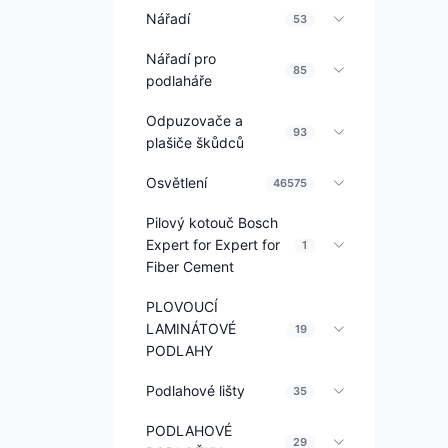
Nářadí
53
Nářadí pro
85
podlaháře
Odpuzovače a
93
plašiče škůdců
Osvětlení
46575
Pilový kotouč Bosch
Expert for Expert for
1
Fiber Cement
PLOVOUCÍ
LAMINÁTOVÉ
19
PODLAHY
Podlahové lišty
35
PODLAHOVÉ
29