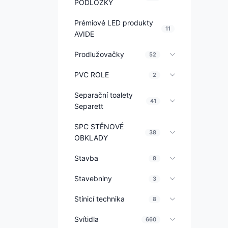
PODLOŽKY
Prémiové LED produkty
11
AVIDE
Prodlužovačky
52
PVC ROLE
2
Separační toalety
41
Separett
SPC STĚNOVÉ
38
OBKLADY
Stavba
8
Stavebniny
3
Stínicí technika
8
Svítidla
660