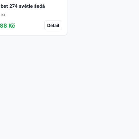
abet 274 světle šedá
tex
88 Kč
Detail