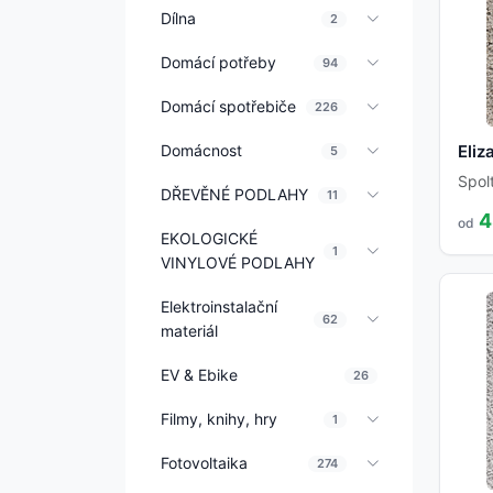
Dílna
2
Domácí potřeby
94
Domácí spotřebiče
226
Domácnost
Eliz
5
Spol
DŘEVĚNÉ PODLAHY
11
4
od
EKOLOGICKÉ
1
VINYLOVÉ PODLAHY
Elektroinstalační
62
materiál
EV & Ebike
26
Filmy, knihy, hry
1
Fotovoltaika
274