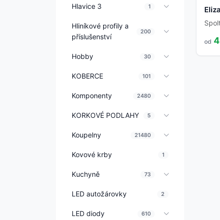
Hlavice 3
1
Eliz
Spol
Hliníkové profily a
200
příslušenství
4
od
Hobby
30
KOBERCE
101
Komponenty
2480
KORKOVÉ PODLAHY
5
Koupelny
21480
Kovové krby
1
Kuchyně
73
LED autožárovky
2
LED diody
610