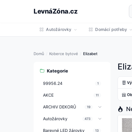
LevnáZóna.cz
Autožárovky
Domácí potřeby
Domů
Koberce bytové
Elizabet
Eli
Kategorie
Vý
99956.24
1
Ob
AKCE
11
ARCHIV DEKORŮ
19
Ne
Autožárovky
473
Barevné LED žárovky
13