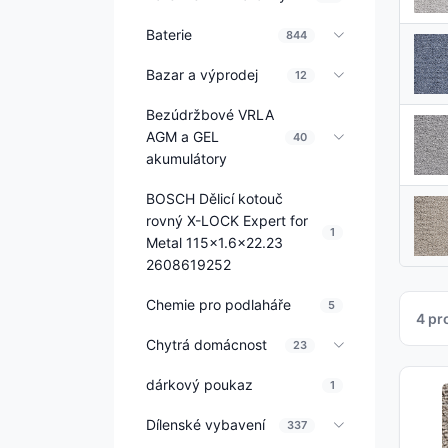
Baterie
844
Bazar a výprodej
12
Bezúdržbové VRLA
AGM a GEL
40
akumulátory
BOSCH Dělicí kotouč
rovný X-LOCK Expert for
1
Metal 115x1.6x22.23
2608619252
Chemie pro podlaháře
5
4 pr
Chytrá domácnost
23
dárkový poukaz
1
Dílenské vybavení
337