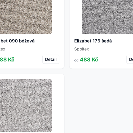
abet 090 béžová
Elizabet 176 šedá
tex
Spoltex
88 Kč
488 Kč
Detail
De
od