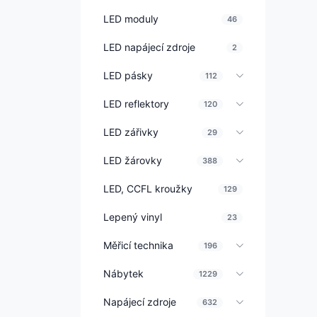
LED moduly
46
LED napájecí zdroje
2
LED pásky
112
LED reflektory
120
LED zářivky
29
LED žárovky
388
LED, CCFL kroužky
129
Lepený vinyl
23
Měřicí technika
196
Nábytek
1229
Napájecí zdroje
632