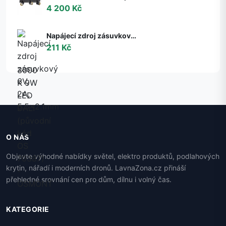
4 200 Kč
Napájecí zdroj zásuvkový 6V, 2A, 5.5x2.1mm
211 Kč
O NÁS
Objevte výhodné nabídky světel, elektro produktů, podlahových
krytin, nářadí i moderních dronů. LavnaZona.cz přináší
přehledné srovnání cen pro dům, dílnu i volný čas.
KATEGORIE