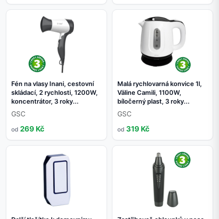
Fén na vlasy Inani, cestovní
Malá rychlovarná konvice 1l,
skládací, 2 rychlosti, 1200W,
Väline Camili, 1100W,
koncentrátor, 3 roky...
bíločerný plast, 3 roky...
GSC
GSC
269 Kč
319 Kč
od
od