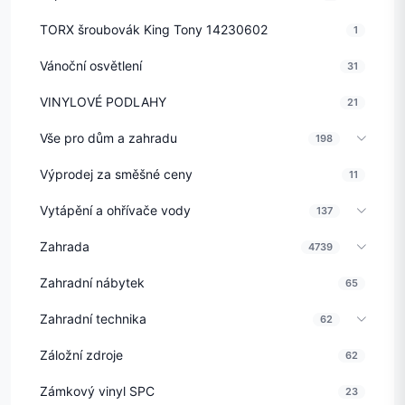
TORX šroubovák King Tony 14230602
1
Vánoční osvětlení
31
VINYLOVÉ PODLAHY
21
Vše pro dům a zahradu
198
Výprodej za směšné ceny
11
Vytápění a ohřívače vody
137
Zahrada
4739
Zahradní nábytek
65
Zahradní technika
62
Záložní zdroje
62
Zámkový vinyl SPC
23