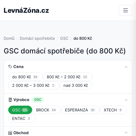
LevnáZóna.cz
Domů
Domácí spotřebiče
GSC
do 800 Kč
GSC domácí spotřebiče (do 800 Kč)
Cena
do 800 Kč
800 Kč – 2 000 Kč
65
23
2 000 Kč – 3 000 Kč
nad 3 000 Kč
2
Výrobce
GSC
GSC
BROCK
ESPERANZA
XTECH
65
54
30
9
ENTAC
3
Obchod