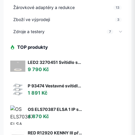
Žárovkové adaptéry a redukce
13
Zboží ve výprodeji
3
Zdroje a testery
7
TOP produkty
LED2 3270451 Svítidlo stropní závěsné LED2 BELLA 60 P-Z, W 50W 2CCT 3000K/4000K - ON/OFF - nestmívatelné - LED2 Lighting
9 790 Kč
P 93474 Vestavné svítidlo LED Nova hranaté 3x6,5W GU10 hliník broušený nastavitelné 3-krokové-stmívatelné - PAULMANN
1 891 Kč
OS ELS70387 ELSA 1 IP stropní/nástěnné skleněné svítidlo bílá IP65 3000 K 9W LED DALI (původní kód OS 70387) - OSMONT
4 870 Kč
RED R12920 KENNY III přisazená černá/zlatá 230V GU10 3x35W - RED - DESIGN RENDL