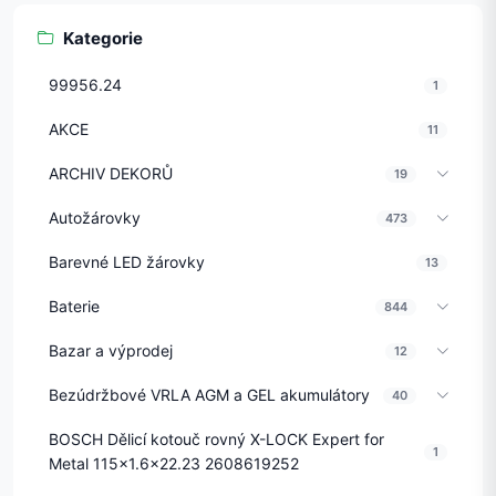
Kategorie
99956.24
1
AKCE
11
ARCHIV DEKORŮ
19
Autožárovky
473
Barevné LED žárovky
13
Baterie
844
Bazar a výprodej
12
Bezúdržbové VRLA AGM a GEL akumulátory
40
BOSCH Dělicí kotouč rovný X-LOCK Expert for
1
Metal 115x1.6x22.23 2608619252