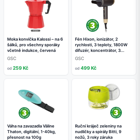
Moka konvička Kalossi – na 6
Fén Hixon, ionizátor, 2
šálků, pro všechny sporáky
rychlosti, 3 teploty, 1800W
včetně indukce, červená
difuzér, koncentrátor, 3...
GSC
GSC
259 Kč
499 Kč
od
od
Váha na zavazadla Väline
Ruční kráječ zeleniny na
Thaton, digitální, 1-40kg,
nudličky a spirály Bitti, 9
přesnost na 100g
nožů, 3 roky záruka