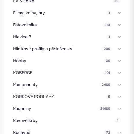
EV & Ebike
26
Filmy, knihy, hry
1
Fotovoltaika
274
Hlavice 3
1
Hliníkové profily a příslušenství
200
Hobby
30
KOBERCE
101
Komponenty
2480
KORKOVÉ PODLAHY
5
Koupelny
21480
Kovové krby
1
Kuchyně
73