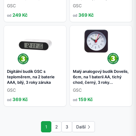
GSC
GSC
249 Kč
369 Kč
od
od
Digitální budík GSC s
Malý analogový budík Dovelis,
teploměrem, na 2 baterie
6cm, na 1 baterii AA, tichý
AAA, bílý, 3 roky záruka
chod, černý, 3 roky...
GSC
GSC
369 Kč
159 Kč
od
od
1
2
3
Další