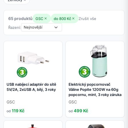
65 produktů
GSC
do 800 Kč
Zrušit vše
Řazení:
USB nabíjecí adaptér do sítě
Elektrický popcornovač
5V/2A, 2xUSB A, bílý, 3 roky
Väline Popite 1200W na 60g
popcornu, mint, 3 roky záruka
GSC
GSC
119 Kč
499 Kč
od
od