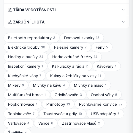
TŘÍDA VODOTĚSNOSTI
ZÁRUČNÍ LHŮTA
Bluetooth reproduktory
Domovní zvonky
3
18
Elektrické trouby
Falešné kamery
Fény
30
2
5
Hodiny a budíky
Horkovzdušné fritézy
24
14
Inspekční kamery
Kalkulačky a rádia
Kávovary
1
2
1
Kuchyňské váhy
Kulmy a žehličky na vlasy
7
11
Mixéry
Mlýnky na kávu
Mlýnky na maso
9
4
1
Multifunkční hrnce
Odvlhčovače
Osobní váhy
1
3
5
Popkornovače
Přímotopy
Rychlovarné konvice
1
13
32
Topinkovače
Toustovače a grily
USB adaptéry
7
10
6
Vaflovače
Vařiče
Zastřihovače vlasů
4
6
2
Žehličky
4