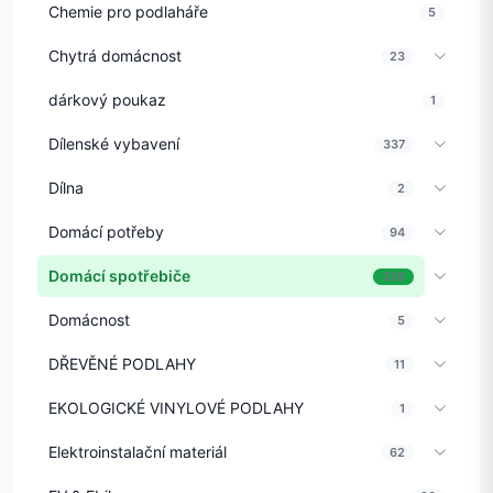
Chemie pro podlaháře
5
Chytrá domácnost
23
dárkový poukaz
1
Dílenské vybavení
337
Dílna
2
Domácí potřeby
94
Domácí spotřebiče
226
Domácnost
5
DŘEVĚNÉ PODLAHY
11
EKOLOGICKÉ VINYLOVÉ PODLAHY
1
Elektroinstalační materiál
62