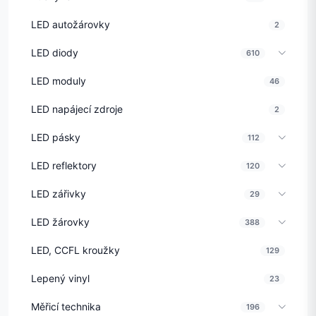
LED autožárovky
2
LED diody
610
LED moduly
46
LED napájecí zdroje
2
LED pásky
112
LED reflektory
120
LED zářivky
29
LED žárovky
388
LED, CCFL kroužky
129
Lepený vinyl
23
Měřicí technika
196