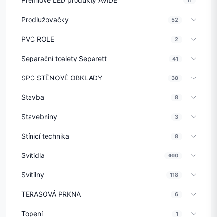
Prémiové LED produkty AVIDE
11
Prodlužovačky
52
PVC ROLE
2
Separační toalety Separett
41
SPC STĚNOVÉ OBKLADY
38
Stavba
8
Stavebniny
3
Stínicí technika
8
Svítidla
660
Svítilny
118
TERASOVÁ PRKNA
6
Topení
1