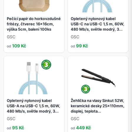
Pečící papír do horkovzdušné
Opletený nylonový kabel
fritézy, čtverec 16x16cm,
USB-C na USB-C 1,5 m, 60W,
výška 5cm, balení 100ks
480 Mb/s, světle modrý, 3...
GSC
GSC
109 Kč
99 Kč
od
od
Opletený nylonový kabel
Žehlička na vlasy Sinkut 52W,
USB-A na USB-C 1,5 m, 60W,
keramické desky 25x110mm,
480 Mb/s, světle modrý, 3...
displej, teplota...
GSC
GSC
95 Kč
449 Kč
od
od