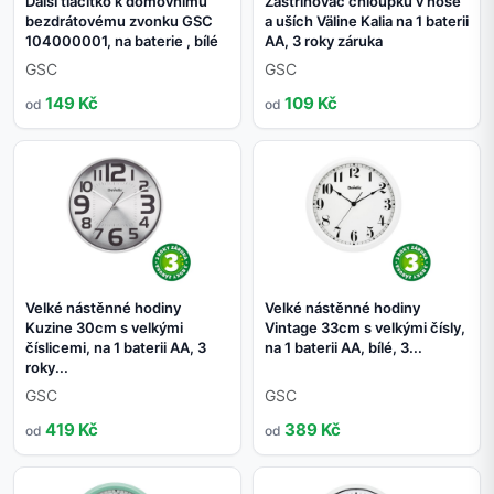
Další tlačítko k domovnímu
Zastřihovač chloupků v nose
bezdrátovému zvonku GSC
a uších Väline Kalia na 1 baterii
104000001, na baterie , bílé
AA, 3 roky záruka
GSC
GSC
149 Kč
109 Kč
od
od
Velké nástěnné hodiny
Velké nástěnné hodiny
Kuzine 30cm s velkými
Vintage 33cm s velkými čísly,
číslicemi, na 1 baterii AA, 3
na 1 baterii AA, bílé, 3...
roky...
GSC
GSC
419 Kč
389 Kč
od
od