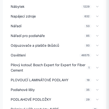
Nábytek
1229
Napájecí zdroje
632
Nářadí
53
Nářadí pro podlaháře
85
Odpuzovače a plašiče škůdců
93
Osvětlení
46575
Pilový kotouč Bosch Expert for Expert for Fiber
1
Cement
PLOVOUCÍ LAMINÁTOVÉ PODLAHY
19
Podlahové lišty
35
PODLAHOVÉ PODLOŽKY
29