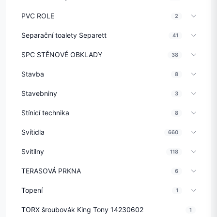
PVC ROLE
2
Separační toalety Separett
41
SPC STĚNOVÉ OBKLADY
38
Stavba
8
Stavebniny
3
Stínicí technika
8
Svítidla
660
Svítilny
118
TERASOVÁ PRKNA
6
Topení
1
TORX šroubovák King Tony 14230602
1