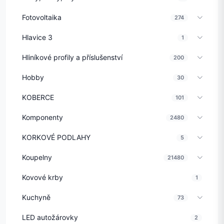
Fotovoltaika
274
Hlavice 3
1
Hliníkové profily a příslušenství
200
Hobby
30
KOBERCE
101
Komponenty
2480
KORKOVÉ PODLAHY
5
Koupelny
21480
Kovové krby
1
Kuchyně
73
LED autožárovky
2