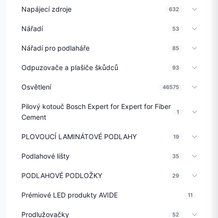
Napájecí zdroje
632
Nářadí
53
Nářadí pro podlaháře
85
Odpuzovače a plašiče škůdců
93
Osvětlení
46575
Pilový kotouč Bosch Expert for Expert for Fiber
1
Cement
PLOVOUCÍ LAMINÁTOVÉ PODLAHY
19
Podlahové lišty
35
PODLAHOVÉ PODLOŽKY
29
Prémiové LED produkty AVIDE
11
Prodlužovačky
52