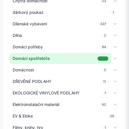
Chytrá domácnost
23
dárkový poukaz
1
Dílenské vybavení
337
Dílna
2
Domácí potřeby
94
Domácí spotřebiče
226
Domácnost
5
DŘEVĚNÉ PODLAHY
11
EKOLOGICKÉ VINYLOVÉ PODLAHY
1
Elektroinstalační materiál
62
EV & Ebike
26
Filmy, knihy, hry
1