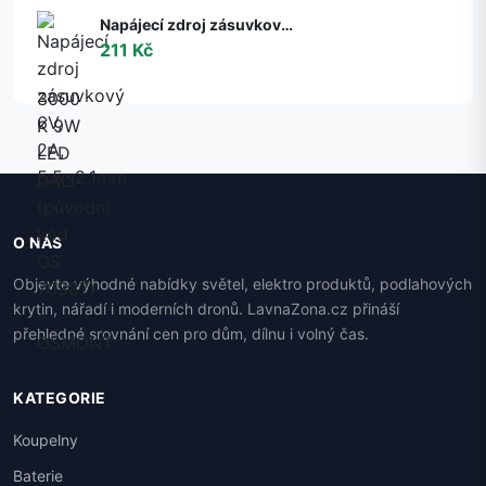
Napájecí zdroj zásuvkový 6V, 2A, 5.5x2.1mm
211 Kč
O NÁS
Objevte výhodné nabídky světel, elektro produktů, podlahových
krytin, nářadí i moderních dronů. LavnaZona.cz přináší
přehledné srovnání cen pro dům, dílnu i volný čas.
KATEGORIE
Koupelny
Baterie