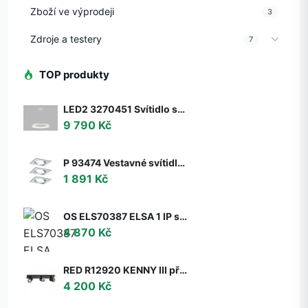
Zboží ve výprodeji
3
Zdroje a testery
7
TOP produkty
LED2 3270451 Svítidlo stropní závěsné LED2 BELLA 60 P-Z, W 50W 2CCT 3000K/4000K - ON/OFF - nestmívatelné - LED2 Lighting
9 790 Kč
P 93474 Vestavné svítidlo LED Nova hranaté 3x6,5W GU10 hliník broušený nastavitelné 3-krokové-stmívatelné - PAULMANN
1 891 Kč
OS ELS70387 ELSA 1 IP stropní/nástěnné skleněné svítidlo bílá IP65 3000 K 9W LED DALI (původní kód OS 70387) - OSMONT
4 870 Kč
RED R12920 KENNY III přisazená černá/zlatá 230V GU10 3x35W - RED - DESIGN RENDL
4 200 Kč