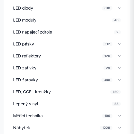
LED diody
610
LED moduly
46
LED napájecí zdroje
2
LED pásky
112
LED reflektory
120
LED zářivky
29
LED žárovky
388
LED, CCFL kroužky
129
Lepený vinyl
23
Měřicí technika
196
Nábytek
1229