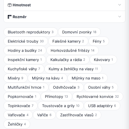
Hmotnost
Rozměr
Bluetooth reproduktory
Domovní zvonky
3
18
Elektrické trouby
Falešné kamery
Fény
30
2
5
Hodiny a budíky
Horkovzdušné fritézy
24
14
Inspekční kamery
Kalkulačky a rádia
Kávovary
1
2
1
Kuchyňské váhy
Kulmy a žehličky na vlasy
7
11
Mixéry
Mlýnky na kávu
Mlýnky na maso
9
4
1
Multifunkční hrnce
Odvlhčovače
Osobní váhy
1
3
5
Popkornovače
Přímotopy
Rychlovarné konvice
1
13
32
Topinkovače
Toustovače a grily
USB adaptéry
7
10
6
Vaflovače
Vařiče
Zastřihovače vlasů
4
6
2
Žehličky
4