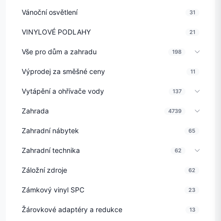
Vánoční osvětlení
31
VINYLOVÉ PODLAHY
21
Vše pro dům a zahradu
198
Výprodej za směšné ceny
11
Vytápění a ohřívače vody
137
Zahrada
4739
Zahradní nábytek
65
Zahradní technika
62
Záložní zdroje
62
Zámkový vinyl SPC
23
Žárovkové adaptéry a redukce
13