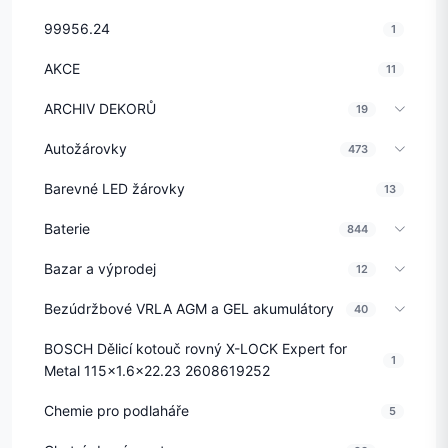
99956.24
1
AKCE
11
ARCHIV DEKORŮ
19
Autožárovky
473
Barevné LED žárovky
13
Baterie
844
Bazar a výprodej
12
Bezúdržbové VRLA AGM a GEL akumulátory
40
BOSCH Dělicí kotouč rovný X-LOCK Expert for
1
Metal 115x1.6x22.23 2608619252
Chemie pro podlaháře
5