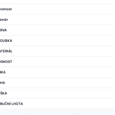
otnost
změr
ARVA
LOUBKA
TERIÁL
OSNOST
ŘKA
ÁHA
ÝŠKA
RUČNÍ LHŮTA