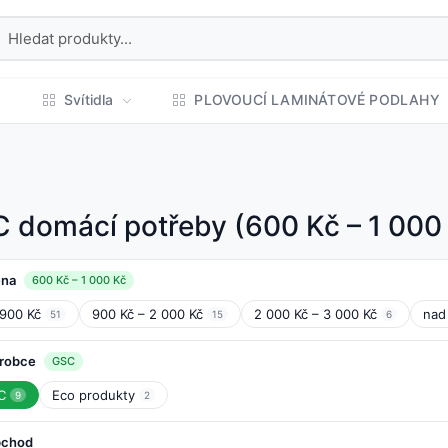
Svítidla
PLOVOUCÍ LAMINÁTOVÉ PODLAHY
 domácí potřeby (600 Kč – 1 000
na
600 Kč – 1 000 Kč
900 Kč
900 Kč – 2 000 Kč
2 000 Kč – 3 000 Kč
nad
51
15
6
robce
GSC
C
Eco produkty
9
2
chod