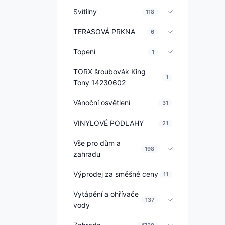
Svítilny
118
TERASOVÁ PRKNA
6
Topení
1
TORX šroubovák King
1
Tony 14230602
Vánoční osvětlení
31
VINYLOVÉ PODLAHY
21
Vše pro dům a
198
zahradu
Výprodej za směšné ceny
11
Vytápění a ohřívače
137
vody