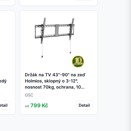
Držák na TV 43"-90" na zeď
edý
Holmios, sklopný o 3-12°,
nosnost 70kg, ochrana, 10...
GSC
799 Kč
tail
Detail
od