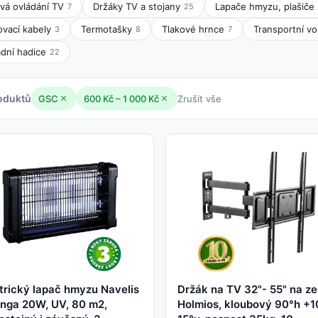
vá ovládání TV
Držáky TV a stojany
Lapače hmyzu, plašiče
7
25
ovací kabely
Termotašky
Tlakové hrnce
Transportní vo
3
8
7
dní hadice
22
oduktů
GSC
600 Kč – 1 000 Kč
Zrušit vše
trický lapač hmyzu Navelis
Držák na TV 32"- 55" na z
nga 20W, UV, 80 m2,
Holmios, kloubový 90°h +1