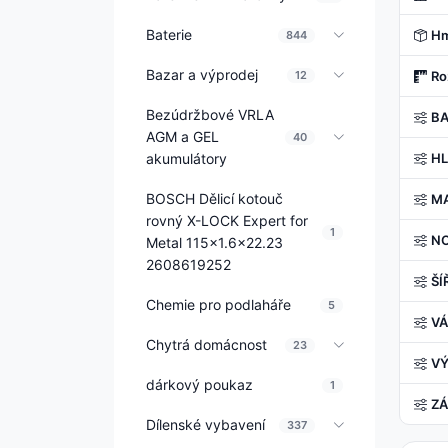
Baterie
Hm
844
Bazar a výprodej
12
Ro
Bezúdržbové VRLA
B
AGM a GEL
40
akumulátory
H
BOSCH Dělicí kotouč
MA
rovný X-LOCK Expert for
1
N
Metal 115x1.6x22.23
2608619252
ŠÍ
Chemie pro podlaháře
5
V
Chytrá domácnost
23
V
dárkový poukaz
1
ZÁ
Dílenské vybavení
337