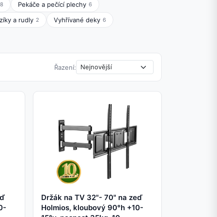
Pekáče a pečící plechy
8
6
zíky a rudly
Vyhřívané deky
2
6
Řazení:
eď
Držák na TV 32"- 70" na zeď
0-
Holmios, kloubový 90°h +10-