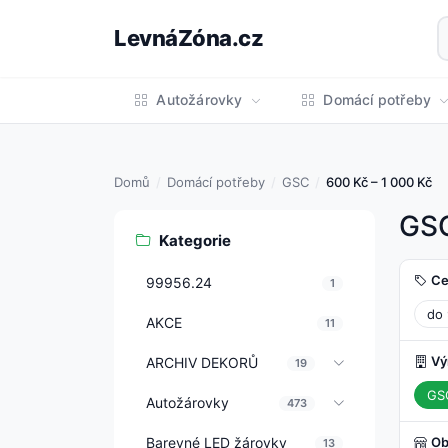
LevnáZóna.cz
Autožárovky
Domácí potřeby
Domů
Domácí potřeby
GSC
600 Kč – 1 000 Kč
GSC
Kategorie
Ce
99956.24
1
do 
AKCE
11
Vý
ARCHIV DEKORŮ
19
GS
Autožárovky
473
Barevné LED žárovky
Ob
13