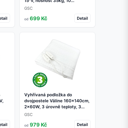
15°v, nosnost 35kg, 10...
GSC
699 Kč
tail
Detail
od
s
Vyhřívaná podložka do
V,
dvojpostele Väline 160x140cm,
2x60W, 3 úrovně teploty, 3...
GSC
979 Kč
tail
Detail
od