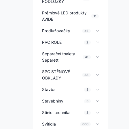
PODLOŽKY
Prémiové LED produkty
11
AVIDE
Prodlužovačky
52
PVC ROLE
2
Separační toalety
41
Separett
SPC STĚNOVÉ
38
OBKLADY
Stavba
8
Stavebniny
3
Stínicí technika
8
Svítidla
660