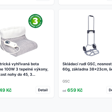
trická vyhřívaná bota
Skládací rudl GSC, nosnost
ne 100W 3 tepelné výkony,
60g, základna 38x23cm, š
kost nohy do 45, 3...
GSC
49 Kč
659 Kč
Detail
De
od