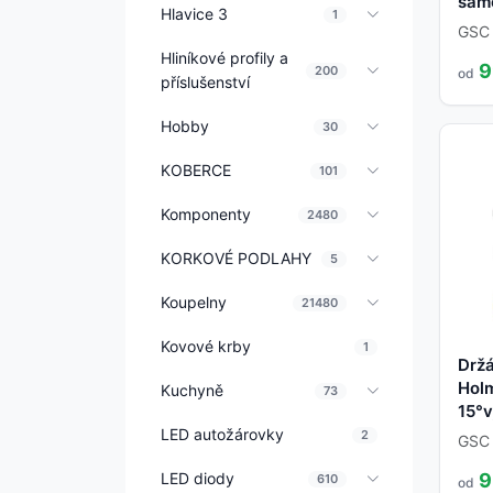
samo
Hlavice 3
1
GSC
Hliníkové profily a
9
200
od
příslušenství
Hobby
30
KOBERCE
101
Komponenty
2480
KORKOVÉ PODLAHY
5
Koupelny
21480
Kovové krby
1
Držá
Holm
Kuchyně
73
15°v
LED autožárovky
2
GSC
LED diody
9
610
od