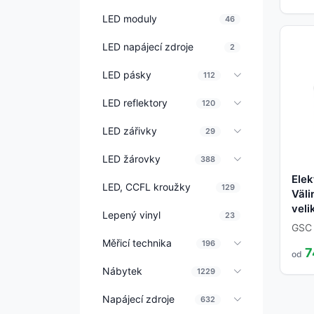
LED moduly
46
LED napájecí zdroje
2
LED pásky
112
LED reflektory
120
LED zářivky
29
LED žárovky
388
Elek
LED, CCFL kroužky
129
Väli
veli
Lepený vinyl
23
GSC
Měřicí technika
196
7
od
Nábytek
1229
Napájecí zdroje
632