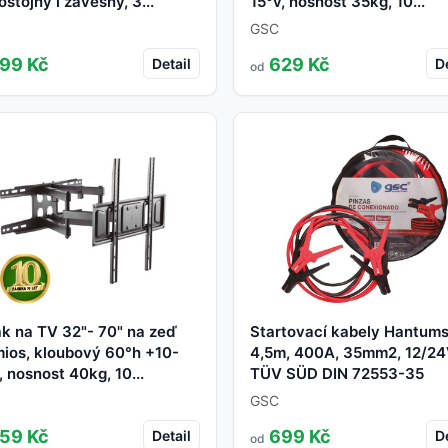
stojný i závěsný, 3...
15°v, nosnost 35kg, 10...
GSC
99 Kč
629 Kč
Detail
De
od
k na TV 32"- 70" na zeď
Startovací kabely Hantum
ios, kloubový 60°h +10-
4,5m, 400A, 35mm2, 12/24
, nosnost 40kg, 10...
TÜV SÜD DIN 72553-35
GSC
59 Kč
699 Kč
Detail
De
od