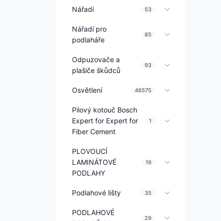
Nářadí
53
Nářadí pro
85
podlaháře
Odpuzovače a
93
plašiče škůdců
Osvětlení
46575
Pilový kotouč Bosch
Expert for Expert for
1
Fiber Cement
PLOVOUCÍ
LAMINÁTOVÉ
19
PODLAHY
Podlahové lišty
35
PODLAHOVÉ
29