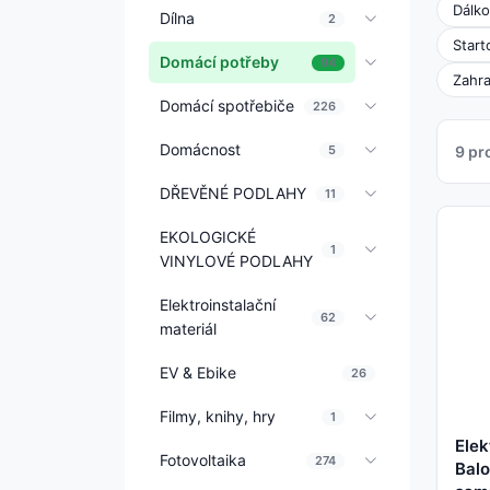
Dálko
Dílna
2
Start
Domácí potřeby
94
Zahra
Domácí spotřebiče
226
Domácnost
5
9 pr
DŘEVĚNÉ PODLAHY
11
EKOLOGICKÉ
1
VINYLOVÉ PODLAHY
Elektroinstalační
62
materiál
EV & Ebike
26
Filmy, knihy, hry
1
Elek
Fotovoltaika
274
Balo