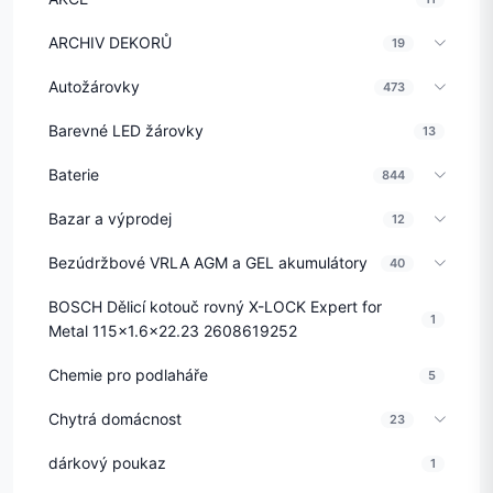
ARCHIV DEKORŮ
19
Autožárovky
473
Barevné LED žárovky
13
Baterie
844
Bazar a výprodej
12
Bezúdržbové VRLA AGM a GEL akumulátory
40
BOSCH Dělicí kotouč rovný X-LOCK Expert for
1
Metal 115x1.6x22.23 2608619252
Chemie pro podlaháře
5
Chytrá domácnost
23
dárkový poukaz
1