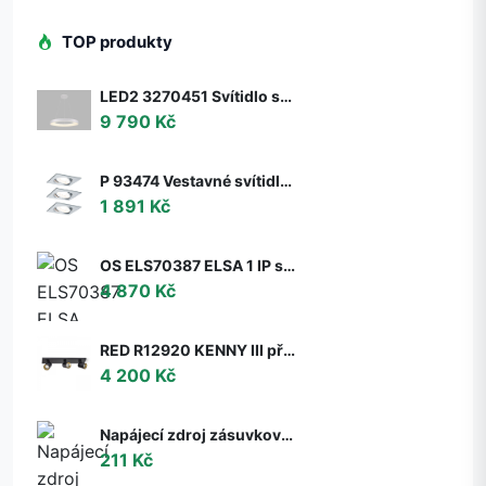
TOP produkty
LED2 3270451 Svítidlo stropní závěsné LED2 BELLA 60 P-Z, W 50W 2CCT 3000K/4000K - ON/OFF - nestmívatelné - LED2 Lighting
9 790 Kč
P 93474 Vestavné svítidlo LED Nova hranaté 3x6,5W GU10 hliník broušený nastavitelné 3-krokové-stmívatelné - PAULMANN
1 891 Kč
OS ELS70387 ELSA 1 IP stropní/nástěnné skleněné svítidlo bílá IP65 3000 K 9W LED DALI (původní kód OS 70387) - OSMONT
4 870 Kč
RED R12920 KENNY III přisazená černá/zlatá 230V GU10 3x35W - RED - DESIGN RENDL
4 200 Kč
Napájecí zdroj zásuvkový 6V, 2A, 5.5x2.1mm
211 Kč