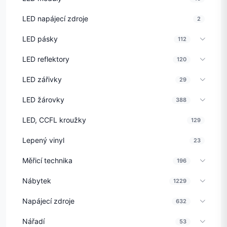
LED napájecí zdroje
2
LED pásky
112
LED reflektory
120
LED zářivky
29
LED žárovky
388
LED, CCFL kroužky
129
Lepený vinyl
23
Měřicí technika
196
Nábytek
1229
Napájecí zdroje
632
Nářadí
53