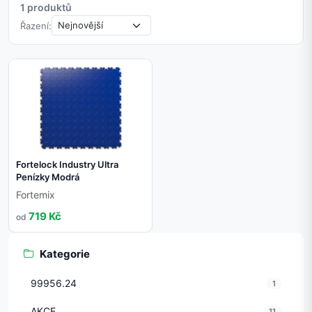
1 produktů
Řazení:
Fortelock Industry Ultra
Penízky Modrá
Fortemix
719 Kč
od
Kategorie
99956.24
1
AKCE
11