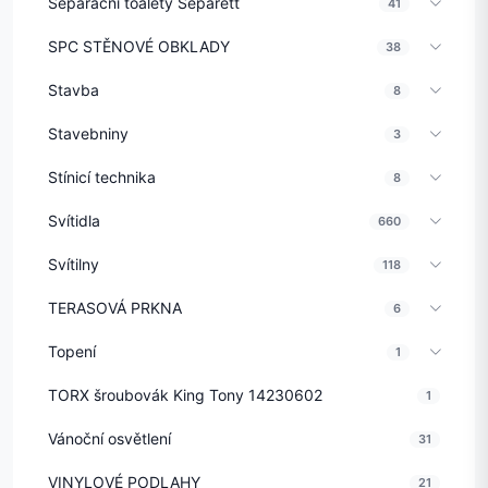
Separační toalety Separett
41
SPC STĚNOVÉ OBKLADY
38
Stavba
8
Stavebniny
3
Stínicí technika
8
Svítidla
660
Svítilny
118
TERASOVÁ PRKNA
6
Topení
1
TORX šroubovák King Tony 14230602
1
Vánoční osvětlení
31
VINYLOVÉ PODLAHY
21