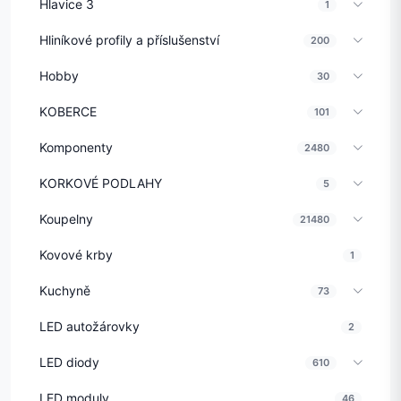
Hlavice 3
1
Hliníkové profily a příslušenství
200
Hobby
30
KOBERCE
101
Komponenty
2480
KORKOVÉ PODLAHY
5
Koupelny
21480
Kovové krby
1
Kuchyně
73
LED autožárovky
2
LED diody
610
LED moduly
46