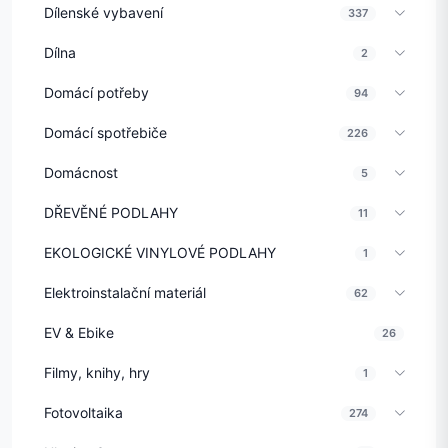
Dílenské vybavení
337
Dílna
2
Domácí potřeby
94
Domácí spotřebiče
226
Domácnost
5
DŘEVĚNÉ PODLAHY
11
EKOLOGICKÉ VINYLOVÉ PODLAHY
1
Elektroinstalační materiál
62
EV & Ebike
26
Filmy, knihy, hry
1
Fotovoltaika
274