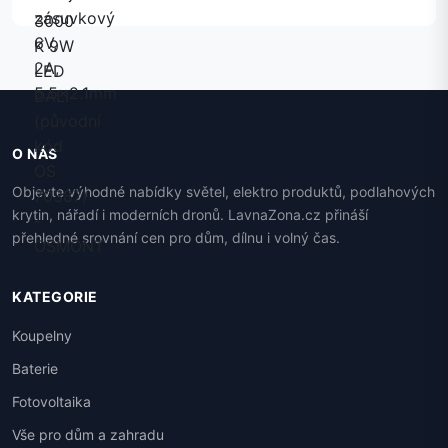
O NÁS
Objevte výhodné nabídky světel, elektro produktů, podlahových
krytin, nářadí i moderních dronů. LavnaZona.cz přináší
přehledné srovnání cen pro dům, dílnu i volný čas.
KATEGORIE
Koupelny
Baterie
Fotovoltaika
Vše pro dům a zahradu