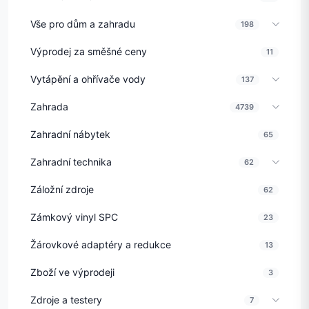
Vše pro dům a zahradu
198
Výprodej za směšné ceny
11
Vytápění a ohřívače vody
137
Zahrada
4739
Zahradní nábytek
65
Zahradní technika
62
Záložní zdroje
62
Zámkový vinyl SPC
23
Žárovkové adaptéry a redukce
13
Zboží ve výprodeji
3
Zdroje a testery
7