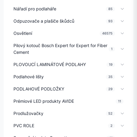
Nářadí pro podlaháře
85
Odpuzovače a plašiče škůdců
93
Osvětlení
46575
Pilový kotouč Bosch Expert for Expert for Fiber
1
Cement
PLOVOUCÍ LAMINÁTOVÉ PODLAHY
19
Podlahové lišty
35
PODLAHOVÉ PODLOŽKY
29
Prémiové LED produkty AVIDE
11
Prodlužovačky
52
PVC ROLE
2