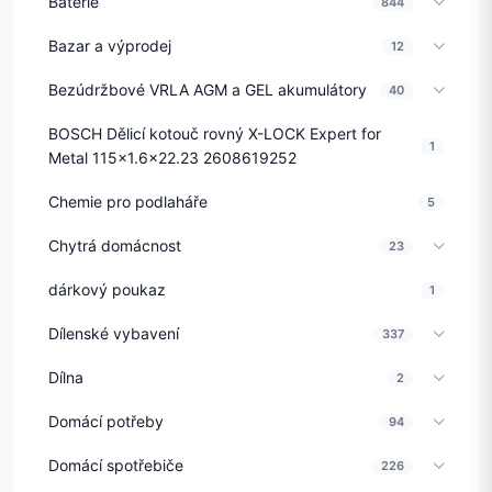
Baterie
844
Bazar a výprodej
12
Bezúdržbové VRLA AGM a GEL akumulátory
40
BOSCH Dělicí kotouč rovný X-LOCK Expert for
1
Metal 115x1.6x22.23 2608619252
Chemie pro podlaháře
5
Chytrá domácnost
23
dárkový poukaz
1
Dílenské vybavení
337
Dílna
2
Domácí potřeby
94
Domácí spotřebiče
226