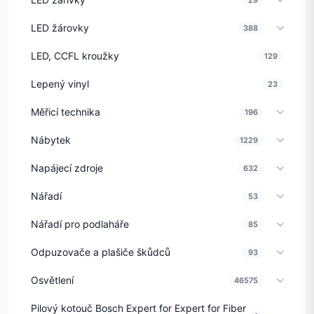
LED žárovky
388
LED, CCFL kroužky
129
Lepený vinyl
23
Měřicí technika
196
Nábytek
1229
Napájecí zdroje
632
Nářadí
53
Nářadí pro podlaháře
85
Odpuzovače a plašiče škůdců
93
Osvětlení
46575
Pilový kotouč Bosch Expert for Expert for Fiber