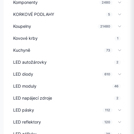
Komponenty
2480
KORKOVÉ PODLAHY
5
Koupelny
21480
Kovové krby
1
Kuchyně
73
LED autožárovky
2
LED diody
610
LED moduly
46
LED napájecí zdroje
2
LED pásky
112
LED reflektory
120
LED zářivky
29