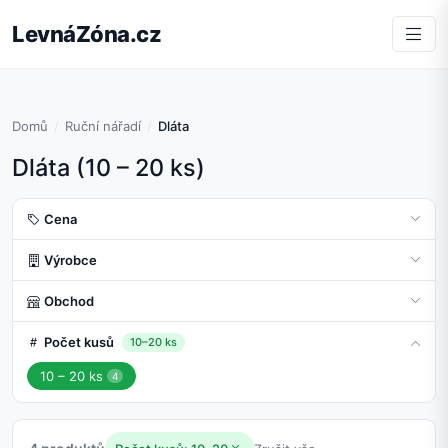
LevnáZóna.cz
Domů
Ruční nářadí
Dláta
Dláta (10 – 20 ks)
Cena
Výrobce
Obchod
Počet kusů
10–20 ks
10 – 20 ks
4