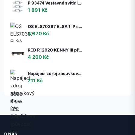
P 93474 Vestavné svítidlo LED Nova hranaté 3x6,5W GU10 hliník broušený nastavitelné 3-krokové-stmívatelné - PAULMANN
1 891 Kč
OS ELS70387 ELSA 1 IP stropní/nástěnné skleněné svítidlo bílá IP65 3000 K 9W LED DALI (původní kód OS 70387) - OSMONT
4 870 Kč
RED R12920 KENNY III přisazená černá/zlatá 230V GU10 3x35W - RED - DESIGN RENDL
4 200 Kč
Napájecí zdroj zásuvkový 6V, 2A, 5.5x2.1mm
211 Kč
O NÁS