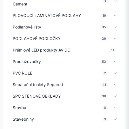
1
Cement
PLOVOUCÍ LAMINÁTOVÉ PODLAHY
19
Podlahové lišty
35
PODLAHOVÉ PODLOŽKY
29
Prémiové LED produkty AVIDE
11
Prodlužovačky
52
PVC ROLE
2
Separační toalety Separett
41
SPC STĚNOVÉ OBKLADY
38
Stavba
8
Stavebniny
3