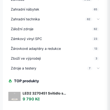
Zahradní nábytek
65
Zahradní technika
62
Záložní zdroje
62
Zámkový vinyl SPC
23
Žárovkové adaptéry a redukce
13
Zboží ve výprodeji
3
Zdroje a testery
7
TOP produkty
LED2 3270451 Svítidlo stropní závěsné LED2 BELLA 60 P-Z, W 50W 2CCT 3000K/4000K - ON/OFF - nestmívatelné - LED2 Lighting
9 790 Kč