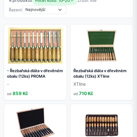
4 produktů
Počet kusů: 10–20
Zrušit vše
Řazení:
- Řezbařská dláta v dřevěném
Řezbařská dláta v dřevěném
obalu (12ks) PROMA
obalu (12ks) XTline
-
XTline
859 Kč
710 Kč
od
od