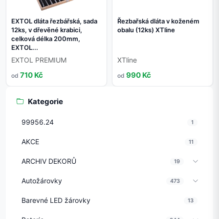
EXTOL dláta řezbářská, sada
Řezbařská dláta v koženém
12ks, v dřevěné krabici,
obalu (12ks) XTline
celková délka 200mm,
EXTOL...
EXTOL PREMIUM
XTline
710 Kč
990 Kč
od
od
Kategorie
99956.24
1
AKCE
11
ARCHIV DEKORŮ
19
Autožárovky
473
Barevné LED žárovky
13