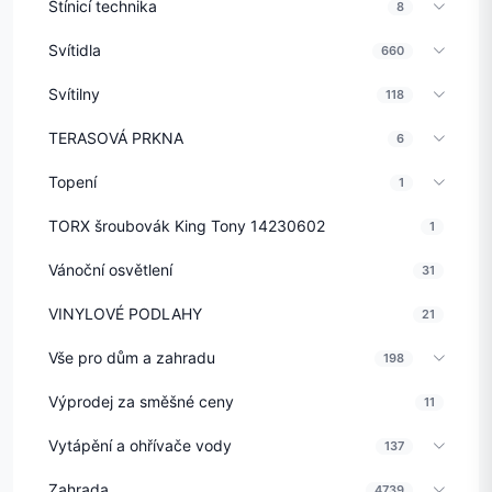
Stínicí technika
8
Svítidla
660
Svítilny
118
TERASOVÁ PRKNA
6
Topení
1
TORX šroubovák King Tony 14230602
1
Vánoční osvětlení
31
VINYLOVÉ PODLAHY
21
Vše pro dům a zahradu
198
Výprodej za směšné ceny
11
Vytápění a ohřívače vody
137
Zahrada
4739