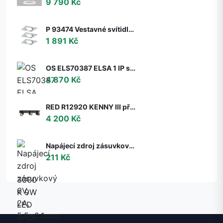
9 790 Kč
P 93474 Vestavné svítidlo LED Nova hranaté 3x6,5W GU10 hliník broušený nastavitelné 3-krokové-stmívatelné - PAULMANN
1 891 Kč
OS ELS70387 ELSA 1 IP stropní/nástěnné skleněné svítidlo bílá IP65 3000 K 9W LED DALI (původní kód OS 70387) - OSMONT
4 870 Kč
RED R12920 KENNY III přisazená černá/zlatá 230V GU10 3x35W - RED - DESIGN RENDL
4 200 Kč
Napájecí zdroj zásuvkový 6V, 2A, 5.5x2.1mm
211 Kč