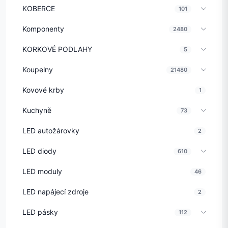
KOBERCE
101
Komponenty
2480
KORKOVÉ PODLAHY
5
Koupelny
21480
Kovové krby
1
Kuchyně
73
LED autožárovky
2
LED diody
610
LED moduly
46
LED napájecí zdroje
2
LED pásky
112