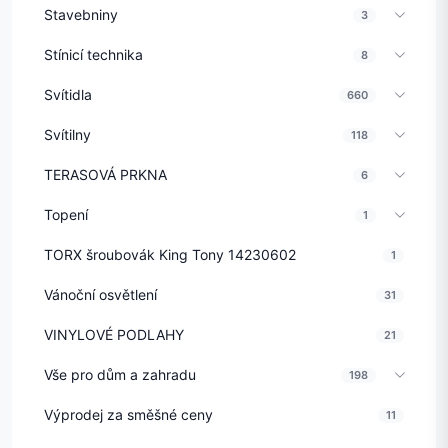
Stavebniny
3
Stínicí technika
8
Svítidla
660
Svítilny
118
TERASOVÁ PRKNA
6
Topení
1
TORX šroubovák King Tony 14230602
1
Vánoční osvětlení
31
VINYLOVÉ PODLAHY
21
Vše pro dům a zahradu
198
Výprodej za směšné ceny
11