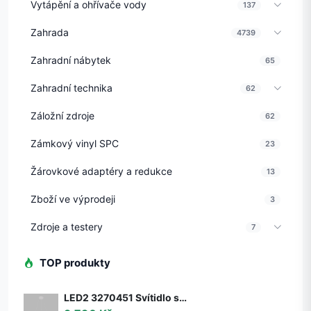
Vytápění a ohřívače vody
137
Zahrada
4739
Zahradní nábytek
65
Zahradní technika
62
Záložní zdroje
62
Zámkový vinyl SPC
23
Žárovkové adaptéry a redukce
13
Zboží ve výprodeji
3
Zdroje a testery
7
TOP produkty
LED2 3270451 Svítidlo stropní závěsné LED2 BELLA 60 P-Z, W 50W 2CCT 3000K/4000K - ON/OFF - nestmívatelné - LED2 Lighting