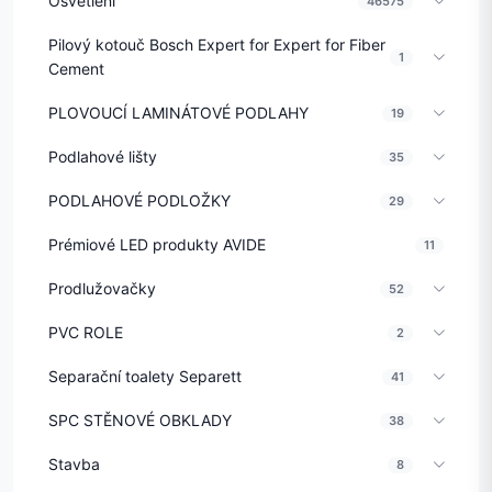
Osvětlení
46575
Pilový kotouč Bosch Expert for Expert for Fiber
1
Cement
PLOVOUCÍ LAMINÁTOVÉ PODLAHY
19
Podlahové lišty
35
PODLAHOVÉ PODLOŽKY
29
Prémiové LED produkty AVIDE
11
Prodlužovačky
52
PVC ROLE
2
Separační toalety Separett
41
SPC STĚNOVÉ OBKLADY
38
Stavba
8