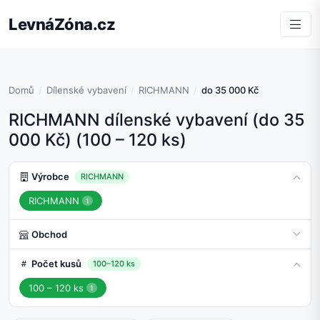
LevnáZóna.cz
Domů
Dílenské vybavení
RICHMANN
do 35 000 Kč
RICHMANN dílenské vybavení (do 35
000 Kč) (100 – 120 ks)
Výrobce
RICHMANN
RICHMANN
1
Obchod
Počet kusů
100–120 ks
100 – 120 ks
1