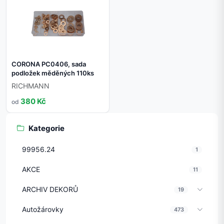
CORONA PC0406, sada
podložek měděných 110ks
RICHMANN
380 Kč
od
Kategorie
99956.24
1
AKCE
11
ARCHIV DEKORŮ
19
Autožárovky
473