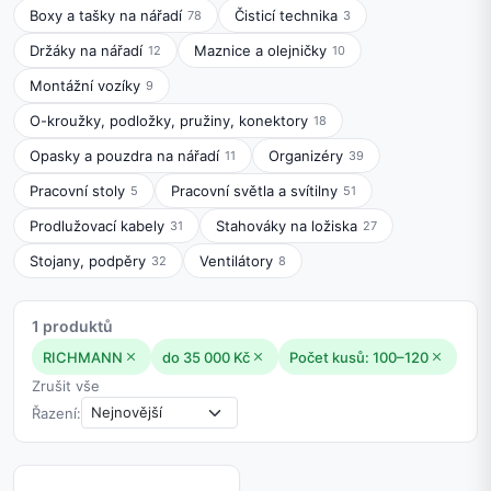
Boxy a tašky na nářadí
Čisticí technika
78
3
Držáky na nářadí
Maznice a olejničky
12
10
Montážní vozíky
9
O-kroužky, podložky, pružiny, konektory
18
Opasky a pouzdra na nářadí
Organizéry
11
39
Pracovní stoly
Pracovní světla a svítilny
5
51
Prodlužovací kabely
Stahováky na ložiska
31
27
Stojany, podpěry
Ventilátory
32
8
1 produktů
RICHMANN
do 35 000 Kč
Počet kusů: 100–120
Zrušit vše
Řazení: