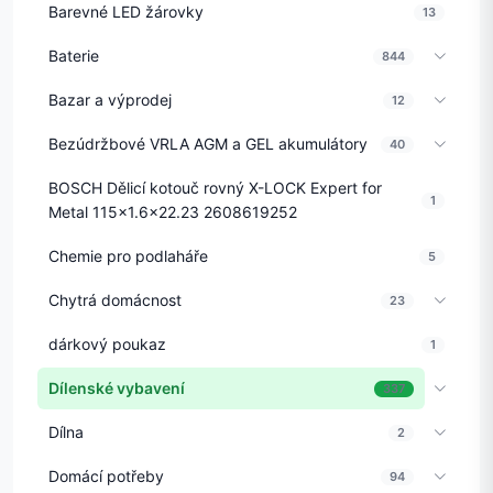
Barevné LED žárovky
13
Baterie
844
Bazar a výprodej
12
Bezúdržbové VRLA AGM a GEL akumulátory
40
BOSCH Dělicí kotouč rovný X-LOCK Expert for
1
Metal 115x1.6x22.23 2608619252
Chemie pro podlaháře
5
Chytrá domácnost
23
dárkový poukaz
1
Dílenské vybavení
337
Dílna
2
Domácí potřeby
94