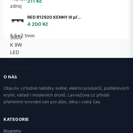
211 Kč
RED R12920 KENNY III přisazená černá/zlatá 230V GU10 3x35W - RED - DESIGN RENDL
4 200 Kč
O NÁS
Objevte výhodné nabídky světel, elektro produktů, podlahových
krytin, nářadí i moderních dronů. LavnaZona.cz přináší
přehledné srovnání cen pro dům, dílnu i volný čas.
KATEGORIE
Koupelny