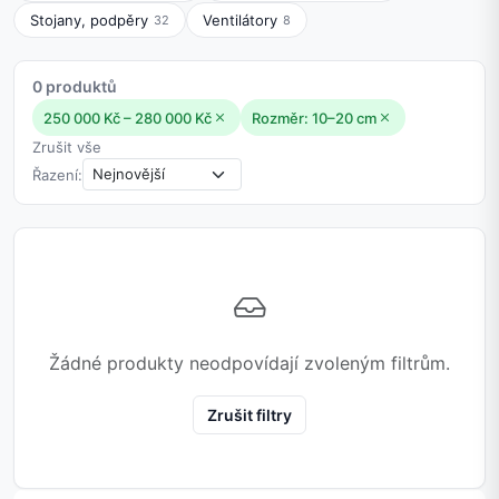
Stojany, podpěry
Ventilátory
32
8
0 produktů
250 000 Kč – 280 000 Kč
Rozměr: 10–20 cm
Zrušit vše
Řazení:
Žádné produkty neodpovídají zvoleným filtrům.
Zrušit filtry