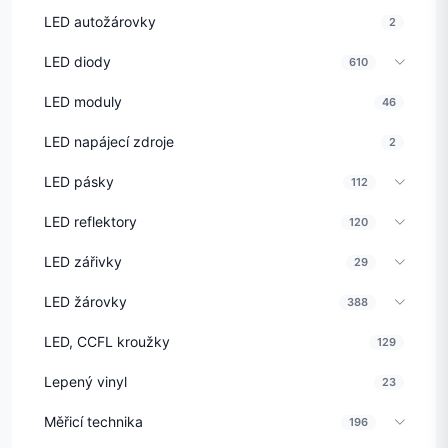
LED autožárovky
2
LED diody
610
LED moduly
46
LED napájecí zdroje
2
LED pásky
112
LED reflektory
120
LED zářivky
29
LED žárovky
388
LED, CCFL kroužky
129
Lepený vinyl
23
Měřicí technika
196