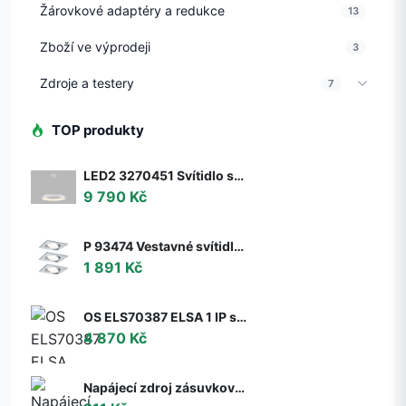
Žárovkové adaptéry a redukce
13
Zboží ve výprodeji
3
Zdroje a testery
7
TOP produkty
LED2 3270451 Svítidlo stropní závěsné LED2 BELLA 60 P-Z, W 50W 2CCT 3000K/4000K - ON/OFF - nestmívatelné - LED2 Lighting
9 790 Kč
P 93474 Vestavné svítidlo LED Nova hranaté 3x6,5W GU10 hliník broušený nastavitelné 3-krokové-stmívatelné - PAULMANN
1 891 Kč
OS ELS70387 ELSA 1 IP stropní/nástěnné skleněné svítidlo bílá IP65 3000 K 9W LED DALI (původní kód OS 70387) - OSMONT
4 870 Kč
Napájecí zdroj zásuvkový 6V, 2A, 5.5x2.1mm