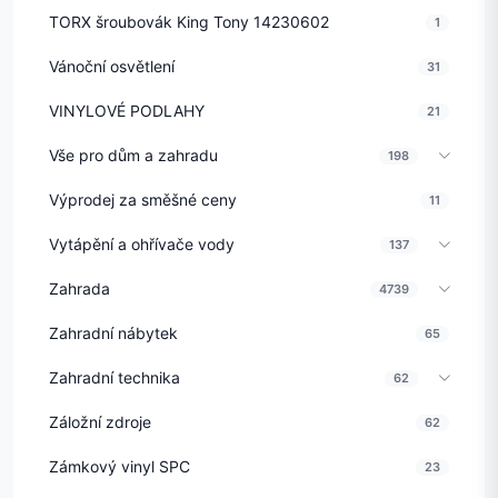
TORX šroubovák King Tony 14230602
1
Vánoční osvětlení
31
VINYLOVÉ PODLAHY
21
Vše pro dům a zahradu
198
Výprodej za směšné ceny
11
Vytápění a ohřívače vody
137
Zahrada
4739
Zahradní nábytek
65
Zahradní technika
62
Záložní zdroje
62
Zámkový vinyl SPC
23