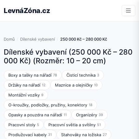
LevnáZóna.cz
Domů
Dílenské vybavení
250 000 Kč – 280 000 Kč
Dílenské vybavení (250 000 Kč – 280
000 Kč) (Rozměr: 10 – 20 cm)
Boxy a tašky na nářadí
Čisticí technika
78
3
Držáky na nářadí
Maznice a olejničky
12
10
Montážní vozíky
9
O-kroužky, podložky, pružiny, konektory
18
Opasky a pouzdra na nářadí
Organizéry
11
39
Pracovní stoly
Pracovní světla a svítilny
5
51
Prodlužovací kabely
Stahováky na ložiska
31
27