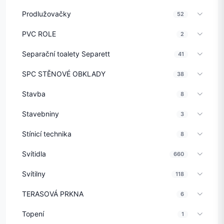
Prodlužovačky
52
PVC ROLE
2
Separační toalety Separett
41
SPC STĚNOVÉ OBKLADY
38
Stavba
8
Stavebniny
3
Stínicí technika
8
Svítidla
660
Svítilny
118
TERASOVÁ PRKNA
6
Topení
1