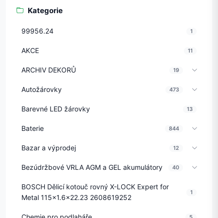
Kategorie
99956.24
1
AKCE
11
ARCHIV DEKORŮ
19
Autožárovky
473
Barevné LED žárovky
13
Baterie
844
Bazar a výprodej
12
Bezúdržbové VRLA AGM a GEL akumulátory
40
BOSCH Dělicí kotouč rovný X-LOCK Expert for
1
Metal 115x1.6x22.23 2608619252
Chemie pro podlaháře
5