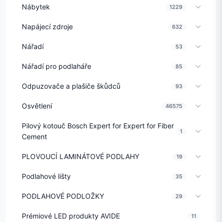
Nábytek
1229
Napájecí zdroje
632
Nářadí
53
Nářadí pro podlaháře
85
Odpuzovače a plašiče škůdců
93
Osvětlení
46575
Pilový kotouč Bosch Expert for Expert for Fiber
1
Cement
PLOVOUCÍ LAMINÁTOVÉ PODLAHY
19
Podlahové lišty
35
PODLAHOVÉ PODLOŽKY
29
Prémiové LED produkty AVIDE
11