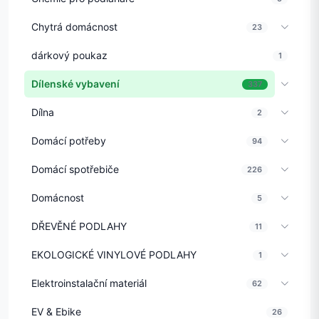
Chytrá domácnost
23
dárkový poukaz
1
Dílenské vybavení
337
Dílna
2
Domácí potřeby
94
Domácí spotřebiče
226
Domácnost
5
DŘEVĚNÉ PODLAHY
11
EKOLOGICKÉ VINYLOVÉ PODLAHY
1
Elektroinstalační materiál
62
EV & Ebike
26