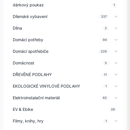
dárkový poukaz
1
Dílenské vybavení
337
Dílna
2
Domácí potřeby
94
Domácí spotřebiče
226
Domácnost
5
DŘEVĚNÉ PODLAHY
11
EKOLOGICKÉ VINYLOVÉ PODLAHY
1
Elektroinstalační materiál
62
EV & Ebike
26
Filmy, knihy, hry
1