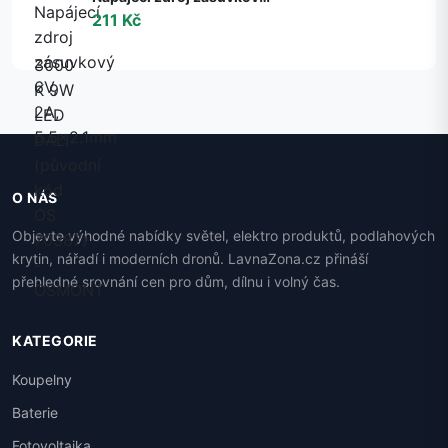
211 Kč
O NÁS
Objevte výhodné nabídky světel, elektro produktů, podlahových
krytin, nářadí i moderních dronů. LavnaZona.cz přináší
přehledné srovnání cen pro dům, dílnu i volný čas.
KATEGORIE
Koupelny
Baterie
Fotovoltaika