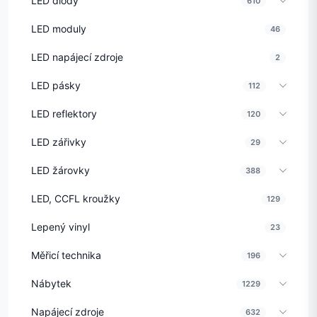
LED diody
610
LED moduly
46
LED napájecí zdroje
2
LED pásky
112
LED reflektory
120
LED zářivky
29
LED žárovky
388
LED, CCFL kroužky
129
Lepený vinyl
23
Měřicí technika
196
Nábytek
1229
Napájecí zdroje
632