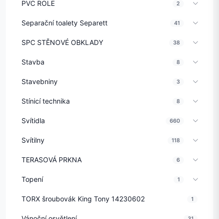
PVC ROLE
2
Separační toalety Separett
41
SPC STĚNOVÉ OBKLADY
38
Stavba
8
Stavebniny
3
Stínicí technika
8
Svítidla
660
Svítilny
118
TERASOVÁ PRKNA
6
Topení
1
TORX šroubovák King Tony 14230602
1
Vánoční osvětlení
31