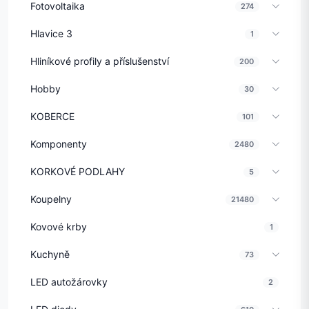
Fotovoltaika
274
Hlavice 3
1
Hliníkové profily a příslušenství
200
Hobby
30
KOBERCE
101
Komponenty
2480
KORKOVÉ PODLAHY
5
Koupelny
21480
Kovové krby
1
Kuchyně
73
LED autožárovky
2