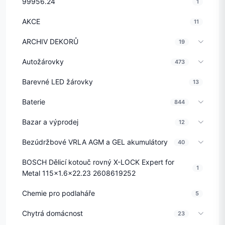
99956.24
1
AKCE
11
ARCHIV DEKORŮ
19
Autožárovky
473
Barevné LED žárovky
13
Baterie
844
Bazar a výprodej
12
Bezúdržbové VRLA AGM a GEL akumulátory
40
BOSCH Dělicí kotouč rovný X-LOCK Expert for
1
Metal 115x1.6x22.23 2608619252
Chemie pro podlaháře
5
Chytrá domácnost
23