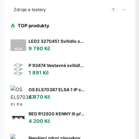
Zdroje a testery
7
TOP produkty
LED2 3270451 Svítidlo stropní závěsné LED2 BELLA 60 P-Z, W 50W 2CCT 3000K/4000K - ON/OFF - nestmívatelné - LED2 Lighting
9 790 Kč
P 93474 Vestavné svítidlo LED Nova hranaté 3x6,5W GU10 hliník broušený nastavitelné 3-krokové-stmívatelné - PAULMANN
1 891 Kč
OS ELS70387 ELSA 1 IP stropní/nástěnné skleněné svítidlo bílá IP65 3000 K 9W LED DALI (původní kód OS 70387) - OSMONT
4 870 Kč
RED R12920 KENNY III přisazená černá/zlatá 230V GU10 3x35W - RED - DESIGN RENDL
4 200 Kč
Napájecí zdroj zásuvkový 6V, 2A, 5.5x2.1mm