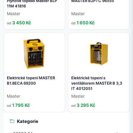
Plynové topidlo Master BLP
MASTER B2PTC 96555
11M 41816
Master
Master
3 450 Kč
1 650 Kč
od
od
Elektrické topení MASTER
Elektrické topení s
B1.8ECA 69200
ventilátorem MASTER B 3,3
IT 4012051
Master
Master
1 795 Kč
3 295 Kč
od
od
Kategorie