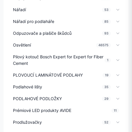
Nářadí
53
Nářadí pro podlaháře
85
Odpuzovače a plašiče škůdců
93
Osvětlení
46575
Pilový kotouč Bosch Expert for Expert for Fiber
1
Cement
PLOVOUCÍ LAMINÁTOVÉ PODLAHY
19
Podlahové lišty
35
PODLAHOVÉ PODLOŽKY
29
Prémiové LED produkty AVIDE
11
Prodlužovačky
52