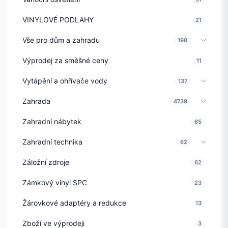
VINYLOVÉ PODLAHY
21
Vše pro dům a zahradu
198
Výprodej za směšné ceny
11
Vytápění a ohřívače vody
137
Zahrada
4739
Zahradní nábytek
65
Zahradní technika
62
Záložní zdroje
62
Zámkový vinyl SPC
23
Žárovkové adaptéry a redukce
13
Zboží ve výprodeji
3