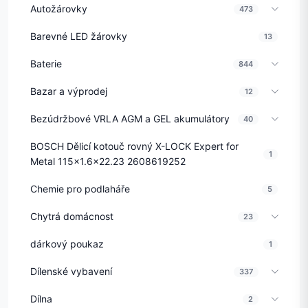
Autožárovky
473
Barevné LED žárovky
13
Baterie
844
Bazar a výprodej
12
Bezúdržbové VRLA AGM a GEL akumulátory
40
BOSCH Dělicí kotouč rovný X-LOCK Expert for
1
Metal 115x1.6x22.23 2608619252
Chemie pro podlaháře
5
Chytrá domácnost
23
dárkový poukaz
1
Dílenské vybavení
337
Dílna
2