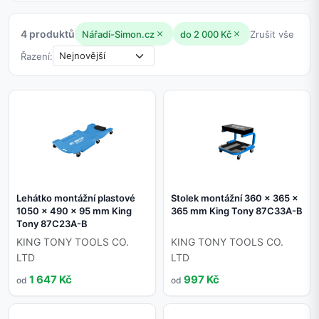
4 produktů
Nářadí-Simon.cz
do 2 000 Kč
Zrušit vše
Řazení:
Lehátko montážní plastové
Stolek montážní 360 x 365 x
1050 x 490 x 95 mm King
365 mm King Tony 87C33A-B
Tony 87C23A-B
KING TONY TOOLS CO.
KING TONY TOOLS CO.
LTD
LTD
1 647 Kč
997 Kč
od
od