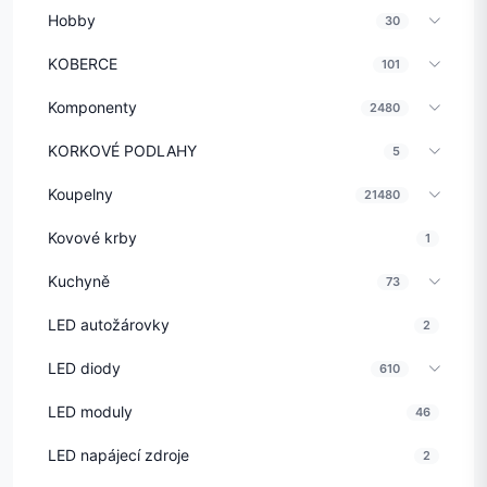
Hobby
30
KOBERCE
101
Komponenty
2480
KORKOVÉ PODLAHY
5
Koupelny
21480
Kovové krby
1
Kuchyně
73
LED autožárovky
2
LED diody
610
LED moduly
46
LED napájecí zdroje
2