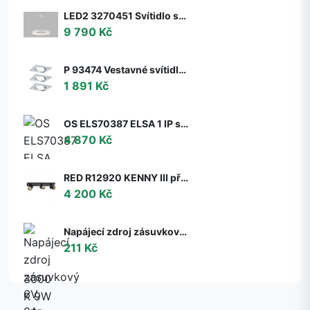
LED2 3270451 Svítidlo stropní závěsné LED2 BELLA 60 P-Z, W 50W 2CCT 3000K/4000K - ON/OFF - nestmívatelné - LED2 Lighting
9 790 Kč
P 93474 Vestavné svítidlo LED Nova hranaté 3x6,5W GU10 hliník broušený nastavitelné 3-krokové-stmívatelné - PAULMANN
1 891 Kč
OS ELS70387 ELSA 1 IP stropní/nástěnné skleněné svítidlo bílá IP65 3000 K 9W LED DALI (původní kód OS 70387) - OSMONT
4 870 Kč
RED R12920 KENNY III přisazená černá/zlatá 230V GU10 3x35W - RED - DESIGN RENDL
4 200 Kč
Napájecí zdroj zásuvkový 6V, 2A, 5.5x2.1mm
211 Kč