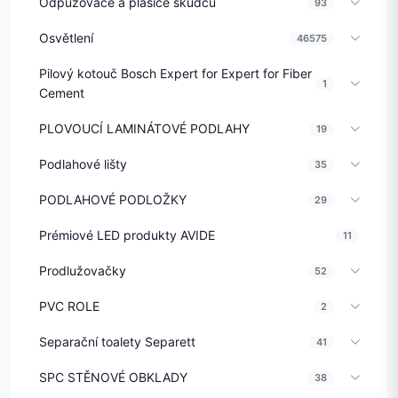
Odpuzovače a plašiče škůdců
93
Osvětlení
46575
Pilový kotouč Bosch Expert for Expert for Fiber
1
Cement
PLOVOUCÍ LAMINÁTOVÉ PODLAHY
19
Podlahové lišty
35
PODLAHOVÉ PODLOŽKY
29
Prémiové LED produkty AVIDE
11
Prodlužovačky
52
PVC ROLE
2
Separační toalety Separett
41
SPC STĚNOVÉ OBKLADY
38