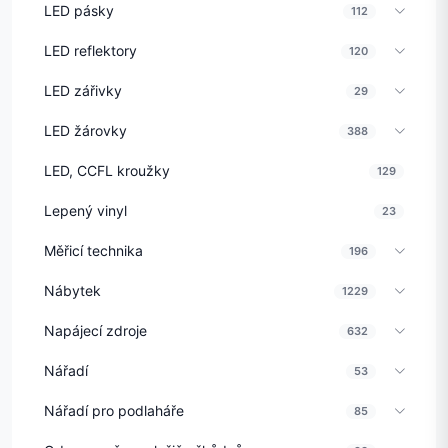
LED pásky
112
LED reflektory
120
LED zářivky
29
LED žárovky
388
LED, CCFL kroužky
129
Lepený vinyl
23
Měřicí technika
196
Nábytek
1229
Napájecí zdroje
632
Nářadí
53
Nářadí pro podlaháře
85