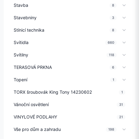
Stavba
8
Stavebniny
3
Stínicí technika
8
Svítidla
660
Svítilny
118
TERASOVÁ PRKNA
6
Topení
1
TORX šroubovák King Tony 14230602
1
Vánoční osvětlení
31
VINYLOVÉ PODLAHY
21
Vše pro dům a zahradu
198