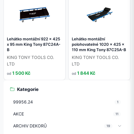
Lehátko montážní 922 x 425
Lehátko montážní
x 95 mm King Tony 87C24A-
polohovatelné 1020 x 425 x
B
110 mm King Tony 87C25A-B
KING TONY TOOLS CO.
KING TONY TOOLS CO.
LTD
LTD
1 500 Kč
1 844 Kč
od
od
Kategorie
99956.24
1
AKCE
11
ARCHIV DEKORŮ
19