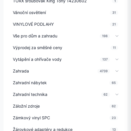
TORX šroubovák King Tony 14230602
1
Vánoční osvětlení
31
VINYLOVÉ PODLAHY
21
Vše pro dům a zahradu
198
Výprodej za směšné ceny
11
Vytápění a ohřívače vody
137
Zahrada
4739
Zahradní nábytek
65
Zahradní technika
62
Záložní zdroje
62
Zámkový vinyl SPC
23
Žárovkové adaptéry a redukce
13