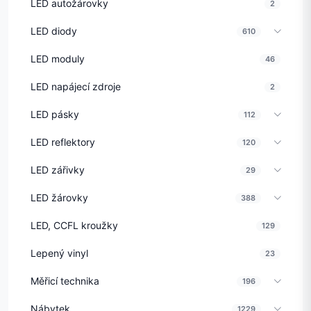
LED autožárovky
2
LED diody
610
LED moduly
46
LED napájecí zdroje
2
LED pásky
112
LED reflektory
120
LED zářivky
29
LED žárovky
388
LED, CCFL kroužky
129
Lepený vinyl
23
Měřicí technika
196
Nábytek
1229