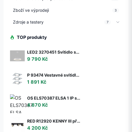
Zboží ve výprodeji
3
Zdroje a testery
7
TOP produkty
LED2 3270451 Svítidlo stropní závěsné LED2 BELLA 60 P-Z, W 50W 2CCT 3000K/4000K - ON/OFF - nestmívatelné - LED2 Lighting
9 790 Kč
P 93474 Vestavné svítidlo LED Nova hranaté 3x6,5W GU10 hliník broušený nastavitelné 3-krokové-stmívatelné - PAULMANN
1 891 Kč
OS ELS70387 ELSA 1 IP stropní/nástěnné skleněné svítidlo bílá IP65 3000 K 9W LED DALI (původní kód OS 70387) - OSMONT
4 870 Kč
RED R12920 KENNY III přisazená černá/zlatá 230V GU10 3x35W - RED - DESIGN RENDL
4 200 Kč