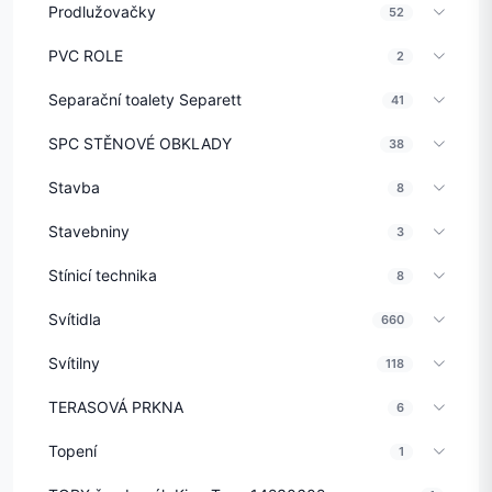
Prodlužovačky
52
PVC ROLE
2
Separační toalety Separett
41
SPC STĚNOVÉ OBKLADY
38
Stavba
8
Stavebniny
3
Stínicí technika
8
Svítidla
660
Svítilny
118
TERASOVÁ PRKNA
6
Topení
1