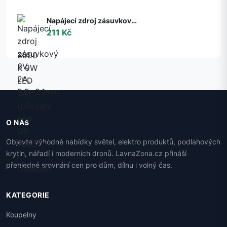
Napájecí zdroj zásuvkový 6V, 2A, 5.5x2.1mm
211 Kč
O NÁS
Objevte výhodné nabídky světel, elektro produktů, podlahových
krytin, nářadí i moderních dronů. LavnaZona.cz přináší
přehledné srovnání cen pro dům, dílnu i volný čas.
KATEGORIE
Koupelny