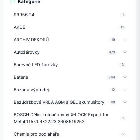
Kategorie
99956.24
1
AKCE
11
ARCHIV DEKORŮ
19
Autožárovky
473
Barevné LED žárovky
13
Baterie
844
Bazar a výprodej
12
Bezúdržbové VRLA AGM a GEL akumulátory
40
BOSCH Dělicí kotouč rovný X-LOCK Expert for
1
Metal 115x1.6x22.23 2608619252
Chemie pro podlaháře
5