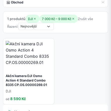
Obchod
1 produktů
DJI
7 000 Kč – 9 000 Kč
Zrušit vše
Řazení:
Akční kamera DJI Osmo
Action 4 Standard Combo
8335 CP.OS.00000269.01
DJI
8 590 Kč
od