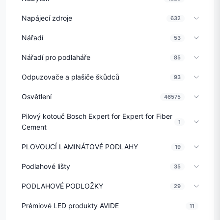
Napájecí zdroje
632
Nářadí
53
Nářadí pro podlaháře
85
Odpuzovače a plašiče škůdců
93
Osvětlení
46575
Pilový kotouč Bosch Expert for Expert for Fiber
1
Cement
PLOVOUCÍ LAMINÁTOVÉ PODLAHY
19
Podlahové lišty
35
PODLAHOVÉ PODLOŽKY
29
Prémiové LED produkty AVIDE
11