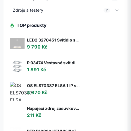
Zdroje a testery
7
TOP produkty
LED2 3270451 Svítidlo stropní závěsné LED2 BELLA 60 P-Z, W 50W 2CCT 3000K/4000K - ON/OFF - nestmívatelné - LED2 Lighting
9 790 Kč
P 93474 Vestavné svítidlo LED Nova hranaté 3x6,5W GU10 hliník broušený nastavitelné 3-krokové-stmívatelné - PAULMANN
1 891 Kč
OS ELS70387 ELSA 1 IP stropní/nástěnné skleněné svítidlo bílá IP65 3000 K 9W LED DALI (původní kód OS 70387) - OSMONT
4 870 Kč
Napájecí zdroj zásuvkový 6V, 2A, 5.5x2.1mm
211 Kč