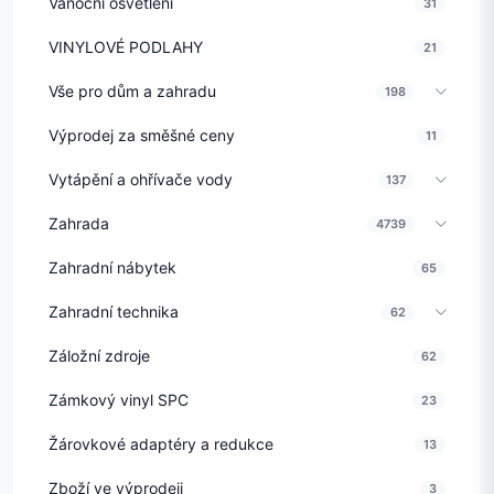
Vánoční osvětlení
31
VINYLOVÉ PODLAHY
21
Vše pro dům a zahradu
198
Výprodej za směšné ceny
11
Vytápění a ohřívače vody
137
Zahrada
4739
Zahradní nábytek
65
Zahradní technika
62
Záložní zdroje
62
Zámkový vinyl SPC
23
Žárovkové adaptéry a redukce
13
Zboží ve výprodeji
3