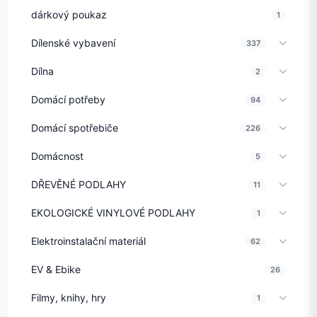
dárkový poukaz
1
Dílenské vybavení
337
Dílna
2
Domácí potřeby
94
Domácí spotřebiče
226
Domácnost
5
DŘEVĚNÉ PODLAHY
11
EKOLOGICKÉ VINYLOVÉ PODLAHY
1
Elektroinstalační materiál
62
EV & Ebike
26
Filmy, knihy, hry
1