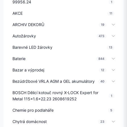
99956.24
1
AKCE
11
ARCHIV DEKORŮ
19
Autožárovky
473
Barevné LED žárovky
13
Baterie
844
Bazar a výprodej
12
Bezúdržbové VRLA AGM a GEL akumulátory
40
BOSCH Dělicí kotouč rovný X-LOCK Expert for
1
Metal 115x1.6x22.23 2608619252
Chemie pro podlaháře
5
Chytrá domácnost
23