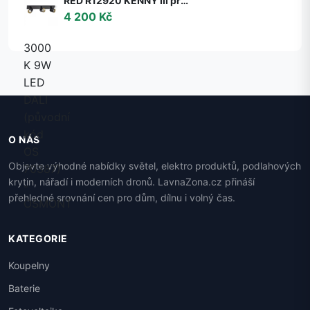
RED R12920 KENNY III přisazená černá/zlatá 230V GU10 3x35W - RED - DESIGN RENDL
4 200 Kč
O NÁS
Objevte výhodné nabídky světel, elektro produktů, podlahových
krytin, nářadí i moderních dronů. LavnaZona.cz přináší
přehledné srovnání cen pro dům, dílnu i volný čas.
KATEGORIE
Koupelny
Baterie