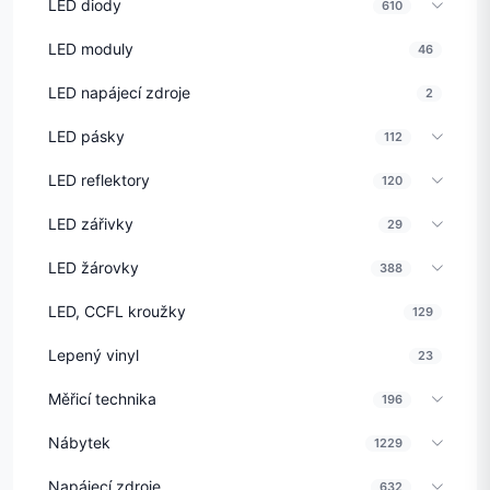
LED diody
610
LED moduly
46
LED napájecí zdroje
2
LED pásky
112
LED reflektory
120
LED zářivky
29
LED žárovky
388
LED, CCFL kroužky
129
Lepený vinyl
23
Měřicí technika
196
Nábytek
1229
Napájecí zdroje
632