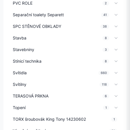
PVC ROLE
2
Separační toalety Separett
41
SPC STĚNOVÉ OBKLADY
38
Stavba
8
Stavebniny
3
Stínicí technika
8
Svítidla
660
Svítilny
118
TERASOVÁ PRKNA
6
Topení
1
TORX šroubovák King Tony 14230602
1