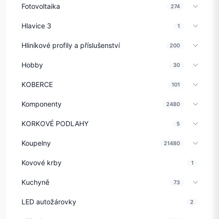
Fotovoltaika
274
Hlavice 3
1
Hliníkové profily a příslušenství
200
Hobby
30
KOBERCE
101
Komponenty
2480
KORKOVÉ PODLAHY
5
Koupelny
21480
Kovové krby
1
Kuchyně
73
LED autožárovky
2