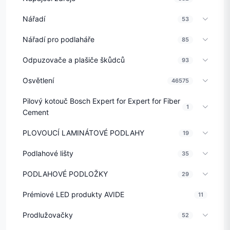
Nářadí
53
Nářadí pro podlaháře
85
Odpuzovače a plašiče škůdců
93
Osvětlení
46575
Pilový kotouč Bosch Expert for Expert for Fiber
1
Cement
PLOVOUCÍ LAMINÁTOVÉ PODLAHY
19
Podlahové lišty
35
PODLAHOVÉ PODLOŽKY
29
Prémiové LED produkty AVIDE
11
Prodlužovačky
52